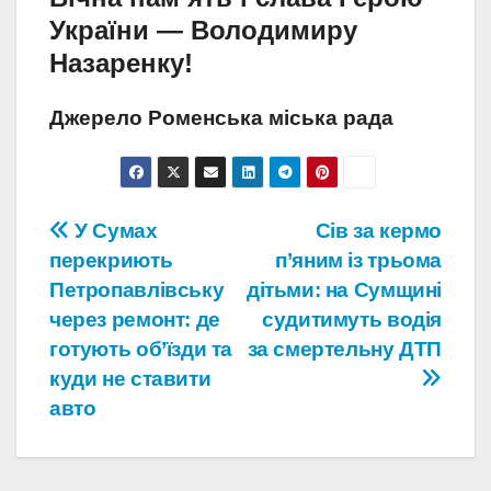
України — Володимиру
Назаренку!
Джерело Роменська міська рада
Навігація
У Сумах
Сів за кермо
перекриють
п’яним із трьома
записів
Петропавлівську
дітьми: на Сумщині
через ремонт: де
судитимуть водія
готують об’їзди та
за смертельну ДТП
куди не ставити
авто