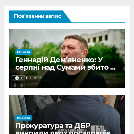
Пов’язаний запис
НОВИНИ
Геннадій Дем’яненко: У
серпні над Сумами збито 6
КАБів
СЕР 7, 2026
НОВИНИ
Прокуратура та ДБР
викрили двох посадовців