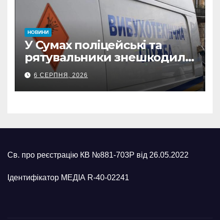
НОВИНИ
У Сумах поліцейські та
рятувальники знешкодили
500-кілограмову авіабомбу
6 СЕРПНЯ, 2026
росіян
Св. про реєстрацію КВ №881-703Р від 26.05.2022
Ідентифікатор МЕДІА R-40-02241