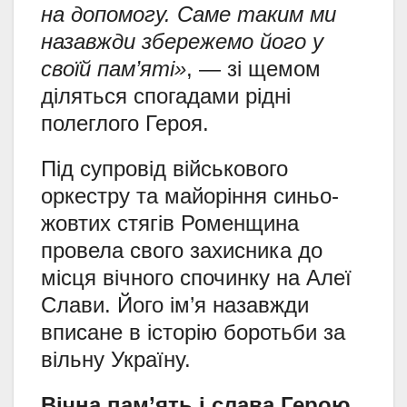
на допомогу. Саме таким ми
назавжди збережемо його у
своїй пам’яті»
, — зі щемом
діляться спогадами рідні
полеглого Героя.
Під супровід військового
оркестру та майоріння синьо-
жовтих стягів Роменщина
провела свого захисника до
місця вічного спочинку на Алеї
Слави. Його ім’я назавжди
вписане в історію боротьби за
вільну Україну.
Вічна пам’ять і слава Герою