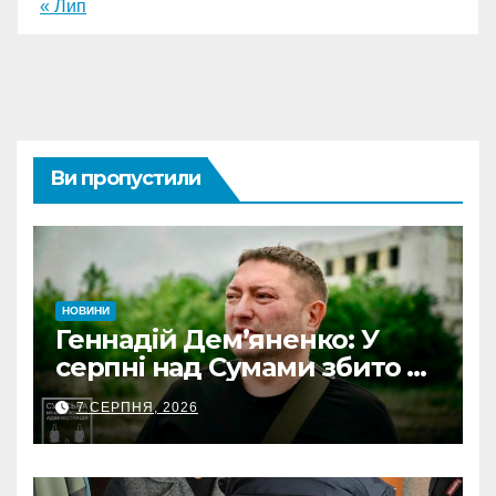
« Лип
Ви пропустили
НОВИНИ
Геннадій Дем’яненко: У
серпні над Сумами збито 6
КАБів
7 СЕРПНЯ, 2026