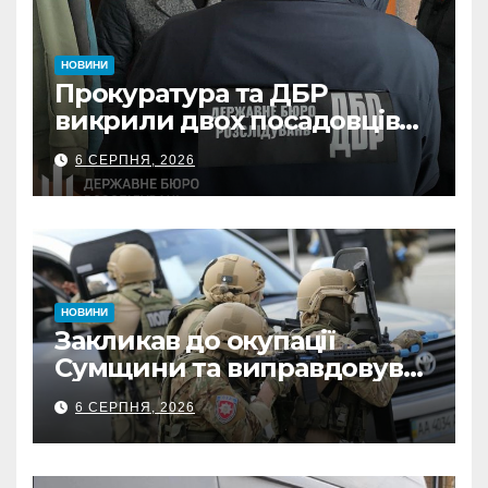
НОВИНИ
Прокуратура та ДБР
викрили двох посадовців
ДПС Сумщини на вимаганні
6 СЕРПНЯ, 2026
неправомірної вигоди у
ФОПа
НОВИНИ
Закликав до окупації
Сумщини та виправдовував
обстріли: СБУ викрила
6 СЕРПНЯ, 2026
прокремлівського агітатора
з Охтирки