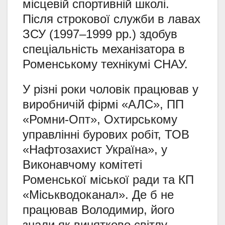
місцевій спортивній школі.
Після строкової служби в лавах
ЗСУ (1997–1999 рр.) здобув
спеціальність механізатора в
Роменському технікумі СНАУ.
У різні роки чоловік працював у
виробничій фірмі «АЛС», ПП
«Ромни-Опт», Охтирському
управлінні бурових робіт, ТОВ
«Нафтозахист Україна», у
Виконавчому комітеті
Роменської міської ради та КП
«Міськводоканал». Де б не
працював Володимир, його
знали як винятково світлу,