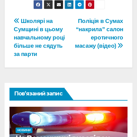
Навігація
Школярі на
Поліція в Сумах
Сумщині в цьому
“накрила” салон
записів
навчальному році
еротичного
більше не сядуть
масажу (відео)
за парти
Пов’язаний запис
НОВИНИ