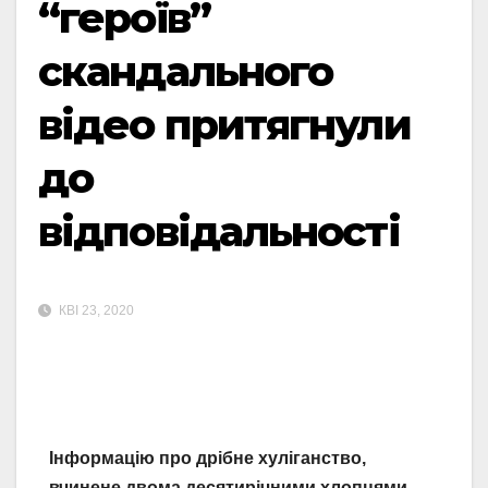
“героїв”
скандального
відео притягнули
до
відповідальності
КВІ 23, 2020
Інформацію про дрібне хуліганство,
вчинене двома десятирічними хлопцями,