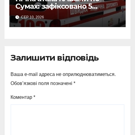
Сумах: зафіксовано 5
влучань, щонайменше
СЕР 10, 2026
п’ятеро поранених
Залишити відповідь
Ваша e-mail адреса не оприлюднюватиметься.
Обов’язкові поля позначені
*
Коментар
*