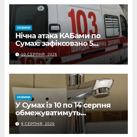
НОВИНИ
Нічна атака КАБами по
Сумах: зафіксовано 5
влучань, щонайменше
10 СЕРПНЯ, 2026
п’ятеро поранених
НОВИНИ
У Сумах із 10 по 14 серпня
обмежуватимуть
водопостачання: де та коли
9 СЕРПНЯ, 2026
не буде води