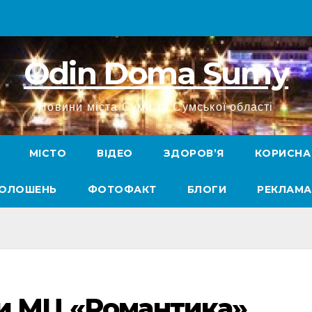
Odin Doma Sumy
Новини міста Суми та Сумської області
МІСТО
ВІДЕО
ЗДОРОВ’Я
КОРИСНА
ГОЛОШЕНЬ
ФОТОФАКТ
БЛОГИ
РЕКЛАМА
ти МЦ «Романтика»