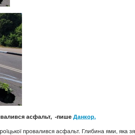
овалився аcфальт, -пише
Данкор.
роїцької провалився асфальт. Глибина ями, яка з