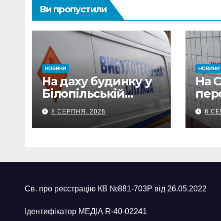
Ви пропустили
НОВИНИ
НОВИНИ
На даху будинку у
На 
Білопільській
пер
громаді знайшли
тися
8 СЕРПНЯ, 2026
8 СЕ
120-мм міну
вия
две
Св. про реєстрацію КВ №881-703Р від 26.05.2022
Ідентифікатор МЕДІА R-40-02241