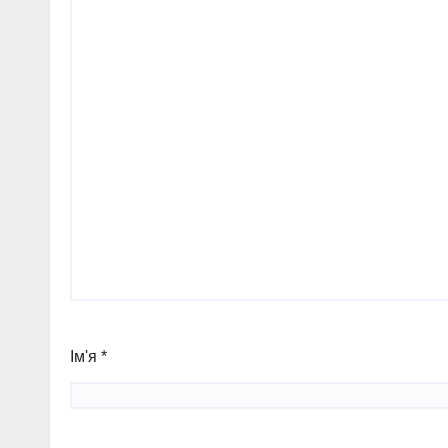
Ім'я
*