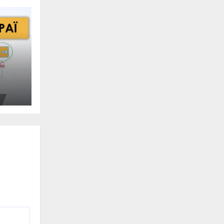
с.
тері