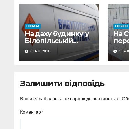
НОВИНИ
НОВИНИ
На даху будинку у
На 
Білопільській
пер
громаді знайшли
тися
СЕР 8, 2026
СЕР 8
120-мм міну
де 
замк
Залишити відповідь
Ваша e-mail адреса не оприлюднюватиметься.
Обо
Коментар
*