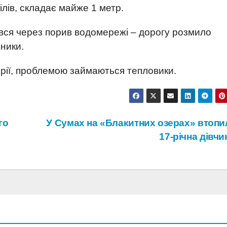
лів, складає майже 1 метр.
вся через порив водомережі – дорогу розмило
ники.
ерії, проблемою займаються тепловики.
го
У Сумах на «Блакитних озерах» втопи
17-річна дівч