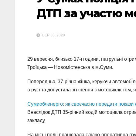
ДТП за участю м
ВЕР 30, 2020
29 вересня, близько 17-ї години, патрульні от
Троїцька — Новомістенська в м.Суми.
Попередньо, 37-річна жінка, керуючи автомобіле
в русі та допустила зіткнення з мотоциклістом, 
Сумиобленерго: як своєчасно передати покази 
Внаслідок ДТП 35-річний водій мотоцикла отри
закладу.
На місці події працювала слідчо-оперативна гру