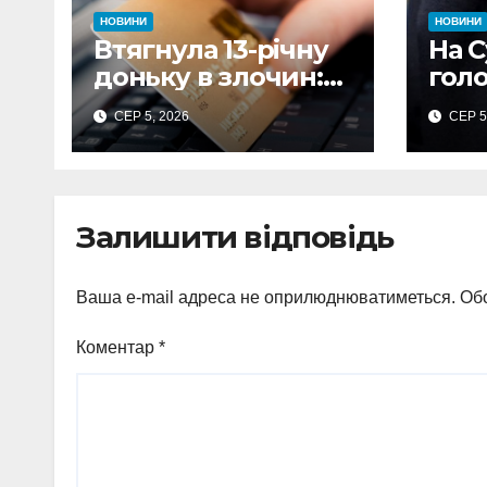
НОВИНИ
НОВИНИ
Втягнула 13-річну
На 
доньку в злочин:
голо
на Сумщині мати
під
СЕР 5, 2026
СЕР 5
витратила майже
збит
480 тисяч грн з
кап
викраденої картки
мед
Залишити відповідь
Ваша e-mail адреса не оприлюднюватиметься.
Обо
Коментар
*