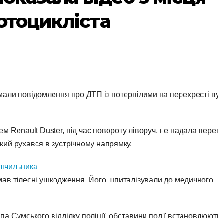
отоцикліста
римали повідомлення про ДТП із потерпілими на перехресті в
м Renault Duster, під час повороту ліворуч, не надала пере
який рухався в зустрічному напрямку.
лічильника
мав тілесні ушкодження. Його шпиталізували до медичного
па Сумського відділку поліції, обставини події встановлюют