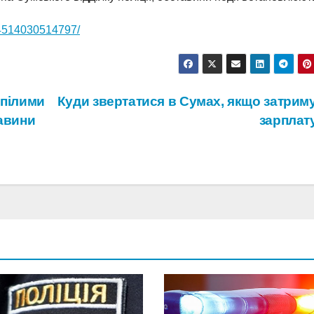
64514030514797/
рпілими
Куди звертатися в Сумах, якщо затрим
тавини
зарплат