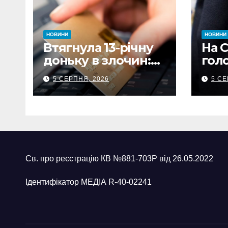
НОВИНИ
НОВИНИ
Втягнула 13-річну
На 
доньку в злочин:
гол
на Сумщині мати
під
5 СЕРПНЯ, 2026
5 СЕ
витратила майже
збит
480 тисяч грн з
кап
викраденої картки
мед
Св. про реєстрацію КВ №881-703Р від 26.05.2022
Ідентифікатор МЕДІА R-40-02241