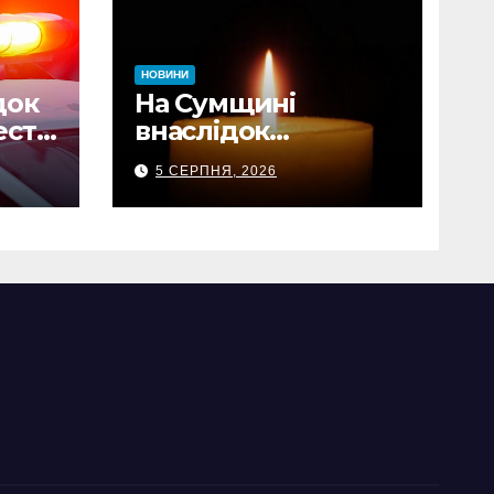
НОВИНИ
док
На Сумщині
сті
внаслідок
-
російських атак
5 СЕРПНЯ, 2026
загинули двоє
цивільних, є
поранені