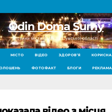
Odin Doma Sumy
Новини міста Суми та Сумської області
МІСТО
ВІДЕО
ЗДОРОВ’Я
КОРИСНА
ГОЛОШЕНЬ
ФОТОФАКТ
БЛОГИ
РЕКЛАМА
показала відео з місця