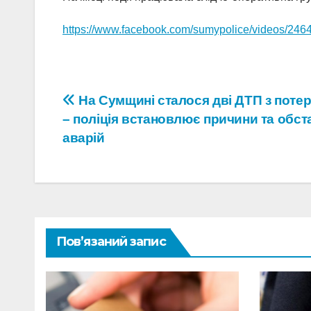
https://www.facebook.com/sumypolice/videos/24
Навігація
На Сумщині сталося дві ДТП з поте
– поліція встановлює причини та обс
записів
аварій
Пов’язаний запис