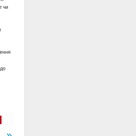
т чи
я
ження
 до