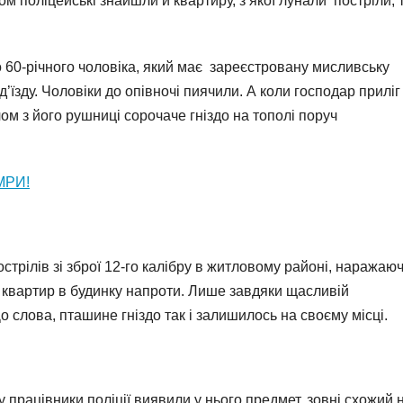
м поліцейські знайшли й квартиру, з якої лунали постріли, 
о 60-річного чоловіка, який має зареєстровану мисливську
д’їзду. Чоловіки до опівночі пиячили. А коли господар приліг
лом з його рушниці сорочаче гніздо на тополі поруч
МРИ!
трілів зі зброї 12-го калібру в житловому районі, наражаю
 квартир в будинку напроти. Лише завдяки щасливій
о слова, пташине гніздо так і залишилось на своєму місці.
у працівники поліції виявили у нього предмет, зовні схожий 