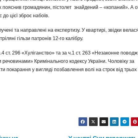
к пояснив громадянин, пістолет знайдений – «копаний». А о
 до цієї зброє набоїв.
лучені та направлені на експертизу. У квартирі, звідки велас
ріляні гільзи патронів 12-го калібру.
4 ст. 296 «Хуліганство» та за ч.1 ст. 263 «Незаконне повод
 речовинами» Кримінального кодексу України. Чоловіку за
и покарання у вигляді позбавлення волі на строк від трьох