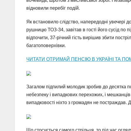
вочевидь, шротом з мисливської зброї. Незабаро
відновили перебіг подій.
Як встановило слідство, напередодні увечері д
рушницю ТОЗ-34, завітав в гості його сусід по пі
відпочити, 37-річний гість вирішив збити пострі
багатоповерхівки.
ЧИТАТИ ОТРИМАЙ ПЕНСІЮ В УКРАЇНІ ТА ПО
Загалом підпилий молодик зробив до десятка пос
небезпеку і випадкових перехожих, і мешканців
випадковості ніхто з громадян не постраждав. Д
Що стосується самого стрільця, то під час огляд