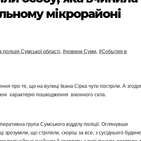
альному мікрорайоні
 поліція Сумської області
,
#новини Суми
,
#События в
ння про те, що на вулиці Івана Сірка чути постріли. А згодо
лені характерні пошкодження віконного скла.
перативна група Сумського відділу поліції. Оглянувши
розуміли, що стріляли, скоріш за все, з сусіднього будинку,