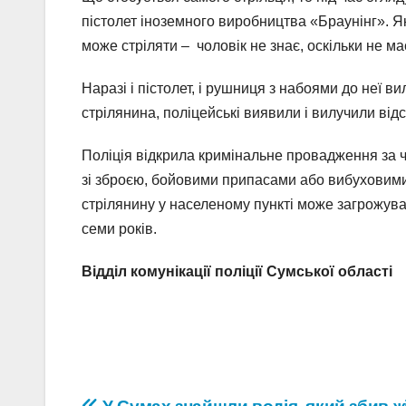
пістолет іноземного виробництва «Браунінг». Я
може стріляти – чоловік не знає, оскільки не має
Наразі і пістолет, і рушниця з набоями до неї ви
стрілянина, поліцейські виявили і вилучили відст
Поліція відкрила кримінальне провадження за ч.
зі зброєю, бойовими припасами або вибуховими
стрілянину у населеному пункті може загрожуват
семи років.
Відділ комунікації поліції Сумської області