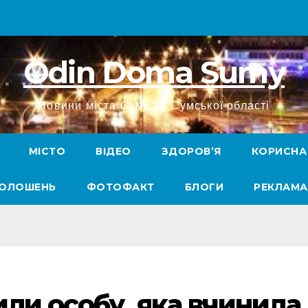
Odin Doma Sumy
Новини міста Суми та Сумської області
МІСТО
ВІДЕО
ЗДОРОВ’Я
КОРИСНА
ГОЛОШЕНЬ
ФОТОФАКТ
БЛОГИ
РЕКЛАМА
или особу, яка вчинила