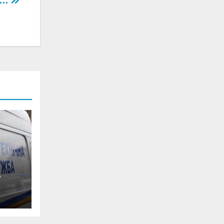
ь…
0-
ян