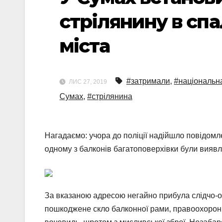
стрілянину в сп
міста
#затримали
,
#національна
ЛИС 27, 2019
Сумах
,
#стрілянина
Нагадаємо: учора до поліції надійшло повідомле
одному з балконів багатоповерхівки були вияв
За вказаною адресою негайно прибула слідчо-о
пошкоджене скло балконної рами, правоохоронці з