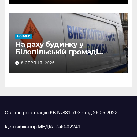
відзнаки
НОВИНИ
На даху будинку у
Білопільській громаді
знайшли 120-мм міну
8 СЕРПНЯ, 2026
Св. про реєстрацію КВ №881-703Р від 26.05.2022
Ідентифікатор МЕДІА R-40-02241