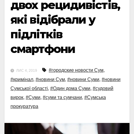
двох рецидивістів,
які відібрали у
підлітків
смартфони
#городские новости Сум
,
ЛИС 4, 2019
#кримінал
,
#новини Сум
,
#новини Суми
,
#новини
Сумської області
,
#Один дома Суми
,
#судовий
вирок
,
#Суми
,
#суми та сумчани
,
#Сумська
прокуратура