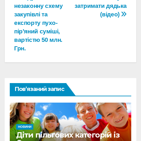
записів
незаконну схему
затримати дядька
закупівлі та
(відео)
експорту пухо-
пір’яний суміші,
вартістю 50 млн.
Грн.
Пов’язаний запис
НОВИНИ
Діти пільгових категорій із