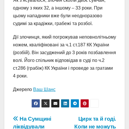
Як з’ясувалося, злочин скоїли двоє сумчан,
одному з яких 32, а іншому – 33 роки. При
цьому нападники вже були неодноразово
судимі за крадіжки, грабежі та розбої.
Дії злочинця, який погрожував неповнолітньому
ножем, кваліфіковані за ч.1 ст.187 КК України
(розбій). Він засуджений до 3 років позбавлення
волі. Його спільник відповідав в суді по ч.2
ст.286 (грабіж) КК України і проведе за гратами
4 роки.
Джерело
Ваш Шанс
Навігація
На Сумщині
Цирк та й годі.
ліквідували
Копи не можуть