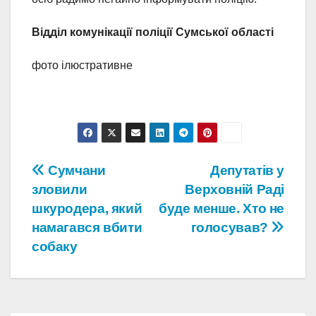
Відділ комунікації поліції Сумської області
фото ілюстративне
Навігація
Сумчани
Депутатів у
зловили
Верховній Pаді
записів
шкуродера, який
буде менше. Хто не
намагався вбити
голосував?
собаку