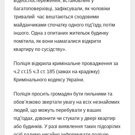
відеоспостереження, встановлені у
багатоповерхівці, зафіксували, як чоловіки
тривалий час вештаються сходовими
майданчиками спочатку одного під’їзду, потім
іншого. Одна з опитаних жительок будинку
помітила, як вони намагалися відкрити
квартиру по сусідству».
Поліція відкрила кримінальне провадження за
ч.2 ст.15 ч.3 ст. 185 (замах на крадіжку)
Кримінального кодексу України.
Поліція просить громадян бути пильними та
обов’язково звертати увагу на всіх незнайомих
людей, що можуть перебувати у ваших
під’їздах, дзвонити чи стукати у двері квартир
або будинків. У разі виявлення таких підозрілих
осіб радимо негайно інформувати поліцію.