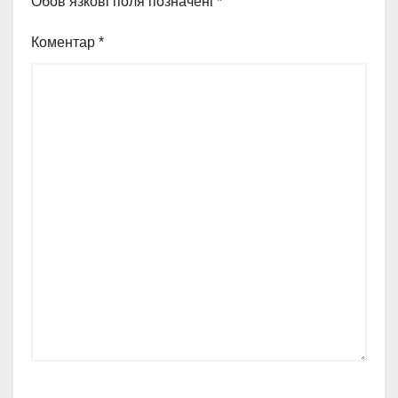
Обов’язкові поля позначені
*
Коментар
*