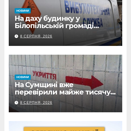
НОВИНИ
На даху будинку у
Білопільській громаді
знайшли 120-мм міну
8 СЕРПНЯ, 2026
НОВИНИ
На Сумщині вже
перевірили майже тисячу
укриттів: де виявили
8 СЕРПНЯ, 2026
замкнені двері