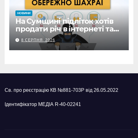
НОВИНИ
На Сумщині підліток хотів
продати річ в інтернеті та
втратив 39,2 тис. грн з
8 СЕРПНЯ, 2026
карток матері
Св. про реєстрацію КВ №881-703Р від 26.05.2022
Ідентифікатор МЕДІА R-40-02241