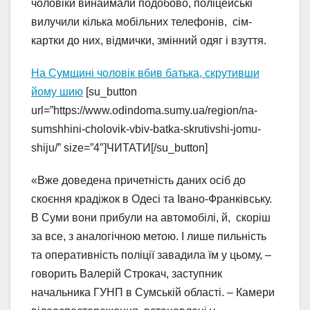
чоловіки винаймали подобово, поліцейські
вилучили кілька мобільних телефонів, сім-
картки до них, відмички, змінний одяг і взуття.
На Сумщині чоловік вбив батька, скрутивши
йому шию
[su_button
url=”https://www.odindoma.sumy.ua/region/na-
sumshhini-cholovik-vbiv-batka-skrutivshi-jomu-
shiju/” size=”4″]ЧИТАТИ[/su_button]
«Вже доведена причетність даних осіб до
скоєння крадіжок в Одесі та Івано-Франківську.
В Суми вони прибули на автомобілі, й, скоріш
за все, з аналогічною метою. І лише пильність
та оперативність поліції завадила їм у цьому, –
говорить Валерій Строкач, заступник
начальника ГУНП в Сумській області. – Камери