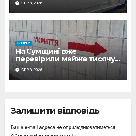
СЕР 8, 2026
НОВИНИ
На Сумщині вже
перевірили майже тисячу
укриттів: де виявили
СЕР 8, 2026
замкнені двері
Залишити відповідь
Ваша e-mail адреса не оприлюднюватиметься.