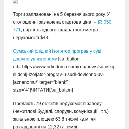
Торги заплановані на 5 березня цього року. У
оголошенні зазначена стартова ціна –
$3 050
771
, вартість одного квадратного метра
нерухомості $48.
Сумський слідчий ізолятор програв у суді
довічно ув’язненому
[su_button
url=”https://www.odindoma.sumy.ua/news/sumskij-
slidchij-izoljator-prograv-u-sudi-dovichno-uv-
jaznenomu/” target=”blank”
size=”4″]ЧИТАТИ[/su_button]
Продають 79 об’єктів нерухомості заводу
(нежитлові будівлі, споруди, комунікації і т.п.)
загальною площею 63,8 тисячі кв.м, які
розтащовані на 12,32 га землі.