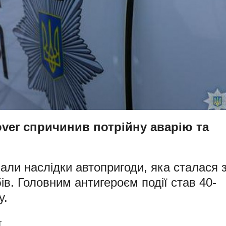
over спричинив потрійну аварію та
али наслідки автопригоди, яка сталася 
ів. Головним антигероєм події став 40-
у.