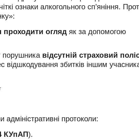
чіткі ознаки алкогольного сп’яніння. Про
нку»:
 проходити огляд
як за допомогою
 у порушника
відсутній страховий полі
с відшкодування збитків іншим учасник
и адміністративні протоколи:
24 КУпАП
).