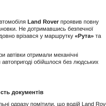
автомобіля
Land Rover
проявив повну
ановки. Не дотримавшись безпечної
лідовно врізався у маршрутку
«Рута»
та
ри автівки отримали механічні
 автопригоді обійшлося без людських
ість документів
ьні одразу помітили, що водій Land Rov