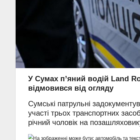
У Сумах п’яний водій Land R
відмовився від огляду
Сумські патрульні задокументув
участі трьох транспортних засоб
річний чоловік на позашляховик