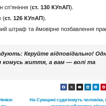
н сп’яніння (
ст. 130 КУпАП
).
 (
ст. 126 КУпАП
).
дний штраф та ймовірне позбавлення пра
гадують:
Керуйте відповідально!
Одн
 комусь життя, а вам — волі та
ініки:
На Сумщині судитимуть чоловіка, 