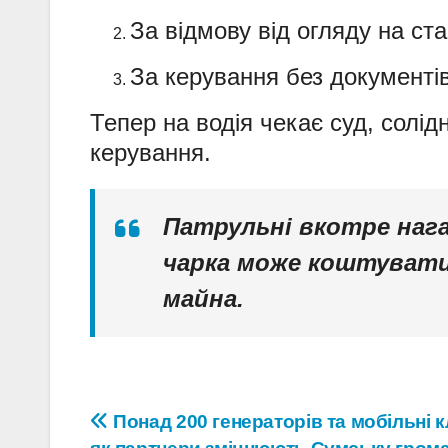
За відмову від огляду на ста
За керування без документів
Тепер на водія чекає суд, солі
керування.
Патрульні вкотре на
чарка може коштувати
майна.
Навігація
Понад 200 генераторів та мобільні кл