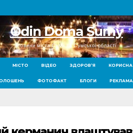
Odin Doma Sumy
Новини міста Суми та Сумської області
МІСТО
ВІДЕО
ЗДОРОВ’Я
КОРИСНА
ГОЛОШЕНЬ
ФОТОФАКТ
БЛОГИ
РЕКЛАМА
ий керманич влаштував