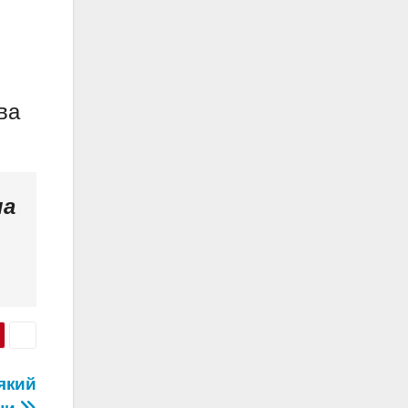
ва
а
який