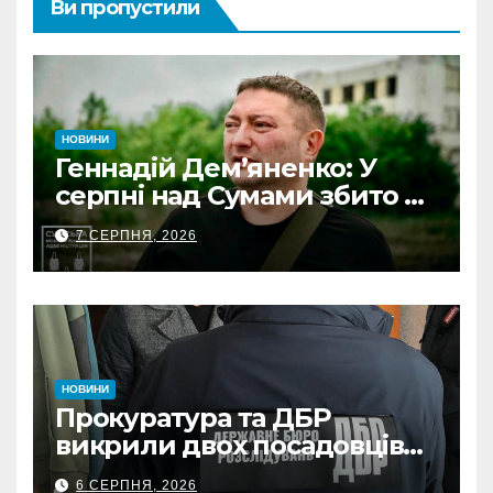
Ви пропустили
НОВИНИ
Геннадій Дем’яненко: У
серпні над Сумами збито 6
КАБів
7 СЕРПНЯ, 2026
НОВИНИ
Прокуратура та ДБР
викрили двох посадовців
ДПС Сумщини на вимаганні
6 СЕРПНЯ, 2026