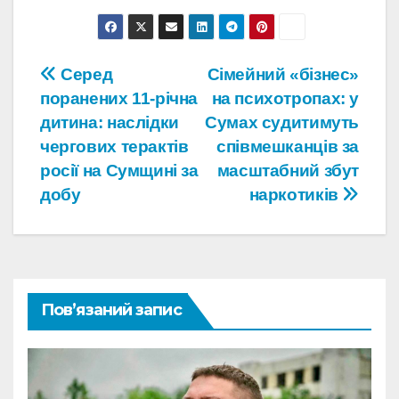
Навігація
Серед
Сімейний «бізнес»
поранених 11-річна
на психотропах: у
записів
дитина: наслідки
Сумах судитимуть
чергових терактів
співмешканців за
росії на Сумщині за
масштабний збут
добу
наркотиків
Пов’язаний запис