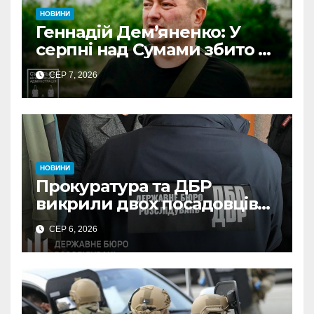
НОВИНИ
Геннадій Дем’яненко: У
серпні над Сумами збито 6
КАБів
СЕР 7, 2026
НОВИНИ
Прокуратура та ДБР
викрили двох посадовців
ДПС Сумщини на вимаганні
СЕР 6, 2026
неправомірної вигоди у
ФОПа