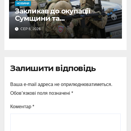
НОВИНИ
Закликав до окупації
Сумщини та
виправдовував обстріли:
СЕР 6, 2026
СБУ викрила
прокремлівського агітатора
з Охтирки
Залишити відповідь
Ваша e-mail адреса не оприлюднюватиметься.
Обов’язкові поля позначені
*
Коментар
*