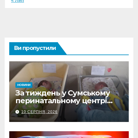
« Лип
Ви пропустили
НОВИНИ
За тиждень у Сумському
перинатальному центрі
Пресвятої Діви Марії
10 СЕРПНЯ, 2026
народилося 15 дітей