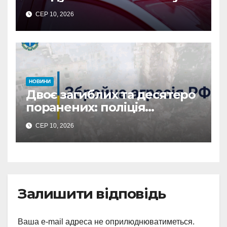
літня жінка: водія
СЕР 10, 2026
затримано
НОВИНИ
Двоє загиблих та десятеро
поранених: поліція
Сумщини документує
СЕР 10, 2026
наслідки масованих
ворожих обстрілів
Залишити відповідь
Ваша e-mail адреса не оприлюднюватиметься.