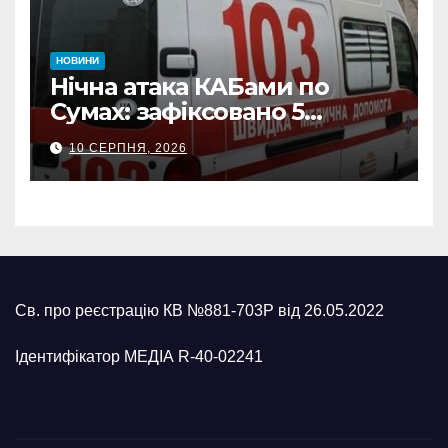
НОВИНИ
Нічна атака КАБами по
Сумах: зафіксовано 5
влучань, щонайменше
10 СЕРПНЯ, 2026
п’ятеро поранених
Св. про реєстрацію КВ №881-703Р від 26.05.2022
Ідентифікатор МЕДІА R-40-02241