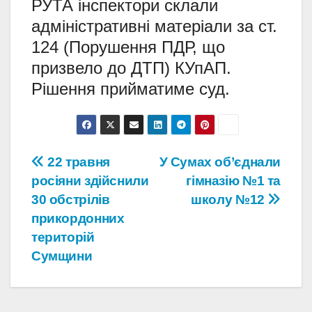
РУТА інспектори склали
адміністративні матеріали за ст.
124 (Порушення ПДР, що
призвело до ДТП) КУпАП.
Рішення прийматиме суд.
Навігація
22 травня
У Сумах об’єднали
росіяни здійснили
гімназію №1 та
записів
30 обстрілів
школу №12
прикордонних
територій
Сумщини