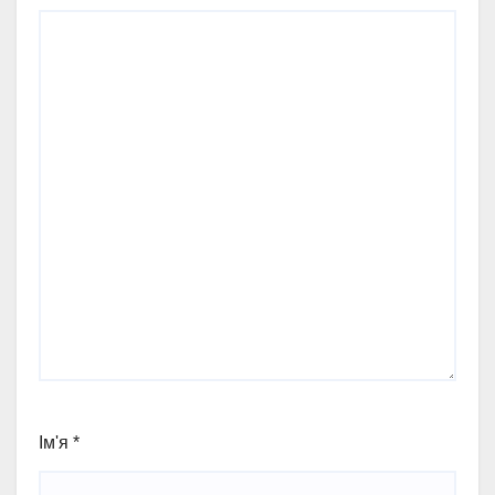
Ім'я
*