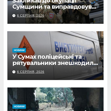
Закликав до окупації
Сумщини та виправдовував
обстріли: СБУ викрила
6 СЕРПНЯ, 2026
прокремлівського агітатора
з Охтирки
НОВИНИ
У Сумах поліцейські та
рятувальники знешкодили
500-кілограмову авіабомбу
6 СЕРПНЯ, 2026
росіян
НОВИНИ