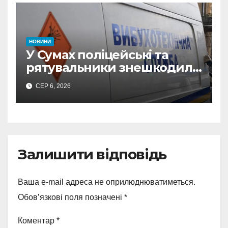
з Охтирки
НОВИНИ
У Сумах поліцейські та
рятувальники знешкодили
500-кілограмову авіабомбу
СЕР 6, 2026
росіян
Залишити відповідь
Ваша e-mail адреса не оприлюднюватиметься.
Обов’язкові поля позначені
*
Коментар
*