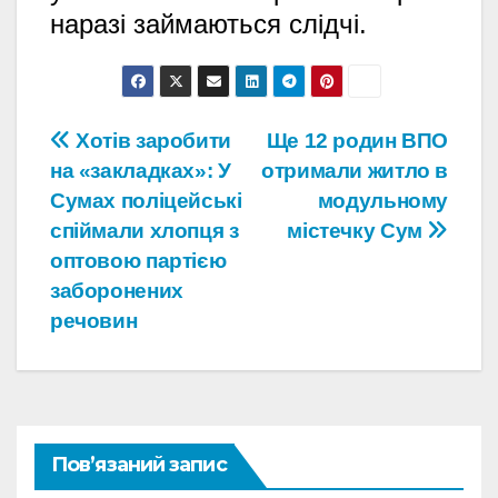
наразі займаються слідчі.
Навігація
Хотів заробити
Ще 12 родин ВПО
на «закладках»: У
отримали житло в
записів
Сумах поліцейські
модульному
спіймали хлопця з
містечку Сум
оптовою партією
заборонених
речовин
Пов’язаний запис