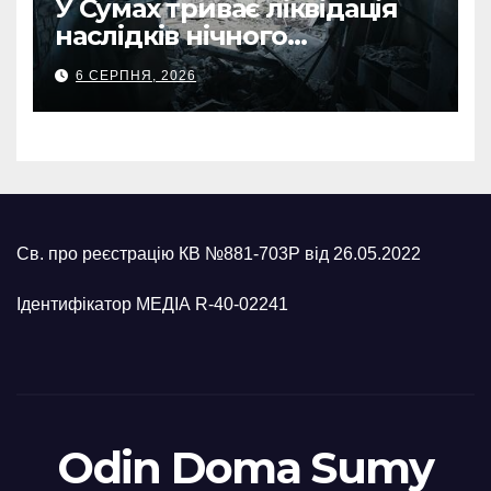
У Сумах триває ліквідація
наслідків нічного
масованого удару КАБами
6 СЕРПНЯ, 2026
Св. про реєстрацію КВ №881-703Р від 26.05.2022
Ідентифікатор МЕДІА R-40-02241
Odin Doma Sumy