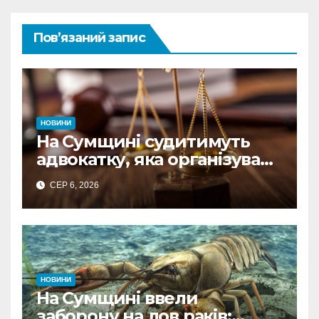
Пов’язаний запис
НОВИНИ
На Сумщині судитимуть
адвокатку, яка організувала
схему ухилення від
СЕР 6, 2026
мобілізації
НОВИНИ
На Сумщині ввели
заборону на лов раків: