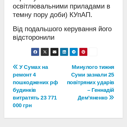
освітлювальними приладами в
темну пору доби) КУпАП.
Від подальшого керування його
відсторонили
Навігація
У Сумах на
Минулого тижня
ремонт 4
Суми зазнали 25
записів
пошкоджених рф
повітряних ударів
будинків
– Геннадій
витратять 23 771
Дем’яненко
000 грн