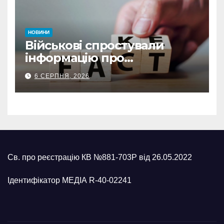
НОВИНИ
Військові спростували
інформацію про
захоплення Рижівки та
6 СЕРПНЯ, 2026
Могриці на Сумщині
Св. про реєстрацію КВ №881-703Р від 26.05.2022
Ідентифікатор МЕДІА R-40-02241