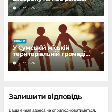
штрафи та деталі рішення
СЕР 6, 2026
НОВИНИ
У Сумській міській
територіальній громаді
створили п’яту патронатну
СЕР 6, 2026
родину
Залишити відповідь
Ваша e-mail адреса не оприлюднюватиметься.