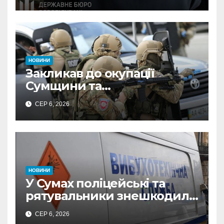
неправомірної вигоди у
ФОПа
НОВИНИ
Закликав до окупації
Сумщини та
виправдовував обстріли:
СЕР 6, 2026
СБУ викрила
прокремлівського агітатора
з Охтирки
НОВИНИ
У Сумах поліцейські та
рятувальники знешкодили
500-кілограмову авіабомбу
СЕР 6, 2026
росіян