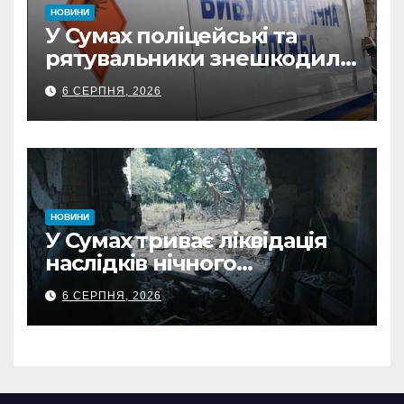
НОВИНИ
У Сумах поліцейські та
рятувальники знешкодили
500-кілограмову авіабомбу
6 СЕРПНЯ, 2026
росіян
НОВИНИ
У Сумах триває ліквідація
наслідків нічного
масованого удару КАБами
6 СЕРПНЯ, 2026