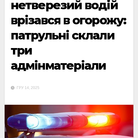
нетверезий водій
врізався в огорожу:
патрульні склали
три
адмінматеріали
ГРУ 14, 2025