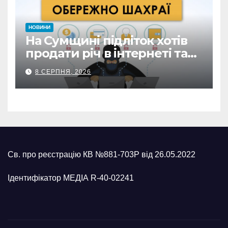
НОВИНИ
На Сумщині підліток хотів
продати річ в інтернеті та
втратив 39,2 тис. грн з
8 СЕРПНЯ, 2026
карток матері
Св. про реєстрацію КВ №881-703Р від 26.05.2022
Ідентифікатор МЕДІА R-40-02241