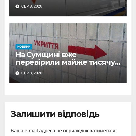
знайшли 120-мм міну
СЕР 8, 2026
НОВИНИ
На Сумщині вже
перевірили майже тисячу
укриттів: де виявили
СЕР 8, 2026
замкнені двері
Залишити відповідь
Ваша e-mail адреса не оприлюднюватиметься.