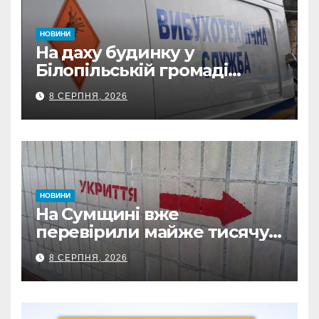
НОВИНИ
На даху будинку у
Білопільській громаді
знайшли 120-мм міну
8 СЕРПНЯ, 2026
НОВИНИ
На Сумщині вже
перевірили майже тисячу
укриттів: де виявили
8 СЕРПНЯ, 2026
замкнені двері