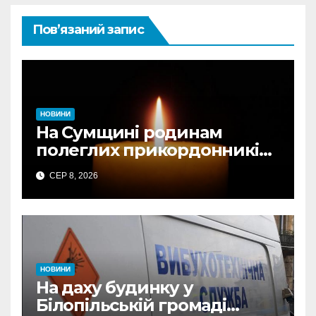
Пов’язаний запис
НОВИНИ
На Сумщині родинам
полеглих прикордонників
передали державні
СЕР 8, 2026
нагороди та відомчі
відзнаки
НОВИНИ
На даху будинку у
Білопільській громаді