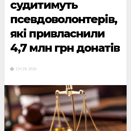
судитимуть
псевдоволонтерів,
які привласнили
4,7 млн грн донатів
СІЧ 29, 2026