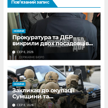
Пов’язаний запис
НОВИНИ
Прокуратура та ДБР
викрили двох посадовців
ДПС Сумщини на вимаганні
СЕР 6, 2026
неправомірної вигоди у
ФОПа
НОВИНИ
Закликав до окупації
Сумщини та
виправдовував обстріли:
СЕР 6, 2026