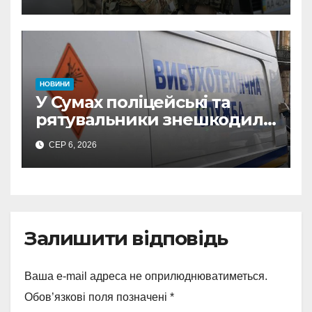
СБУ викрила
прокремлівського агітатора
з Охтирки
НОВИНИ
У Сумах поліцейські та
рятувальники знешкодили
500-кілограмову авіабомбу
СЕР 6, 2026
росіян
Залишити відповідь
Ваша e-mail адреса не оприлюднюватиметься.
Обов’язкові поля позначені
*