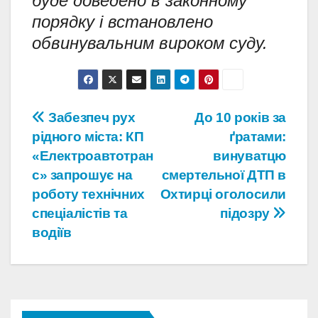
буде доведено в законному
порядку і встановлено
обвинувальним вироком суду.
Навігація
Забезпеч рух
До 10 років за
рідного міста: КП
ґратами:
записів
«Електроавтотран
винуватцю
с» запрошує на
смертельної ДТП в
роботу технічних
Охтирці оголосили
спеціалістів та
підозру
водіїв