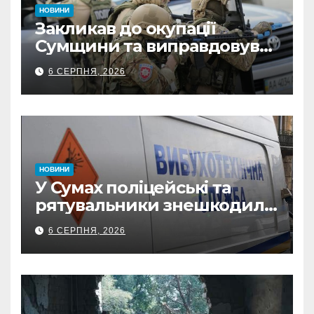
НОВИНИ
Закликав до окупації
Сумщини та виправдовував
обстріли: СБУ викрила
6 СЕРПНЯ, 2026
прокремлівського агітатора
з Охтирки
НОВИНИ
У Сумах поліцейські та
рятувальники знешкодили
500-кілограмову авіабомбу
6 СЕРПНЯ, 2026
росіян