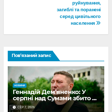
руйнування,
загиблі та поранені
серед цивільного
населення
Пов’язаний запис
НОВИНИ
Геннадій Дем’яненко: У
серпні над Сумами збито 6
КАБів
СЕР 7, 2026