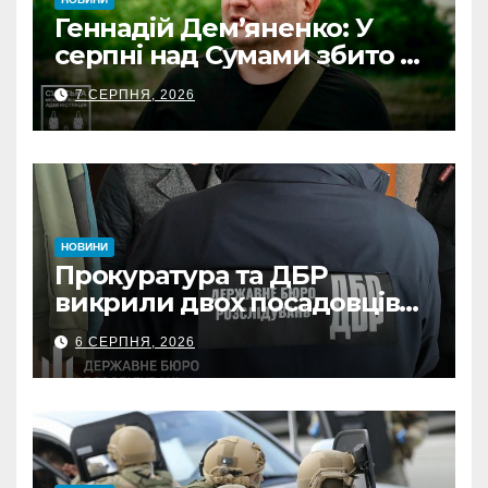
Геннадій Дем’яненко: У
серпні над Сумами збито 6
КАБів
7 СЕРПНЯ, 2026
НОВИНИ
Прокуратура та ДБР
викрили двох посадовців
ДПС Сумщини на вимаганні
6 СЕРПНЯ, 2026
неправомірної вигоди у
ФОПа