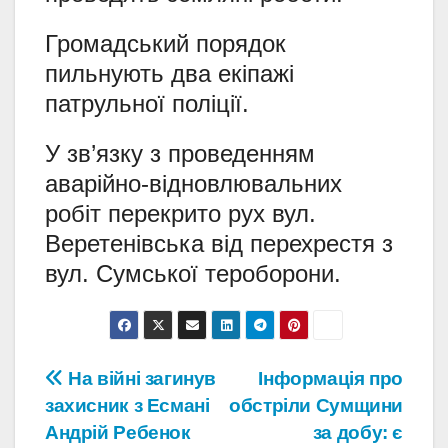
Громадський порядок
пильнують два екіпажі
патрульної поліції.
У зв’язку з проведенням
аварійно-відновлювальних
робіт перекрито рух вул.
Веретенівська від перехрестя з
вул. Сумської тероборони.
Навігація
На війні загинув
Інформація про
захисник з Есмані
обстріли Сумщини
записів
Андрій Ребенок
за добу: є