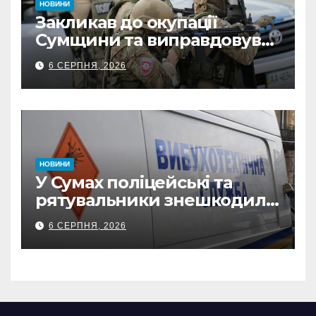
НОВИНИ
Закликав до окупації
Сумщини та виправдовував
обстріли: СБУ викрила
6 СЕРПНЯ, 2026
прокремлівського агітатора
з Охтирки
НОВИНИ
У Сумах поліцейські та
рятувальники знешкодили
500-кілограмову авіабомбу
6 СЕРПНЯ, 2026
росіян