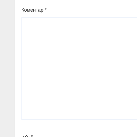
Коментар
*
Ім'я
*