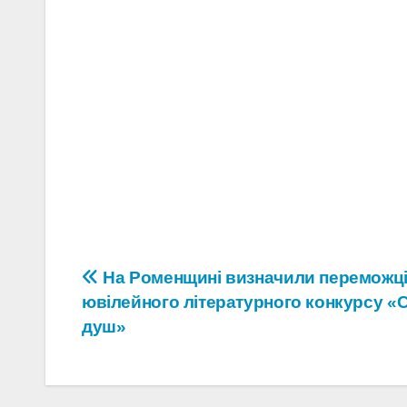
Навігація
На Роменщині визначили переможц
ювілейного літературного конкурсу «
записів
душ»