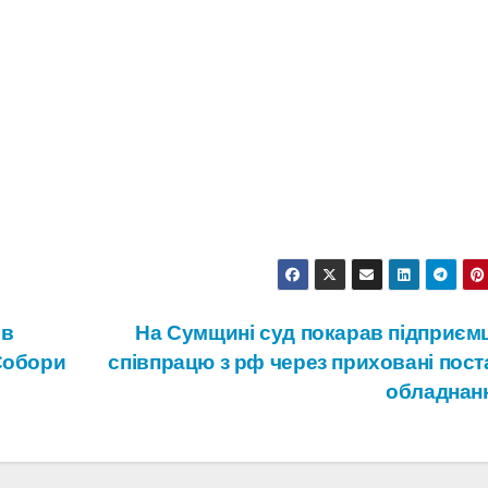
ів
На Сумщині суд покарав підприємц
Собори
співпрацю з рф через приховані пост
обладнан