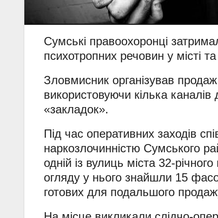
Сумські правоохоронці затрима
психотропних речовин у місті та
Зловмисник організував продаж
використовуючи кілька каналів 
«закладок».
Під час оперативних заходів спі
наркозлочинністю Сумського рай
одній із вулиць міста 32-річног
огляду у нього знайшли 15 фасо
готових для подальшого продаж
На місце викликали слідчо-опер