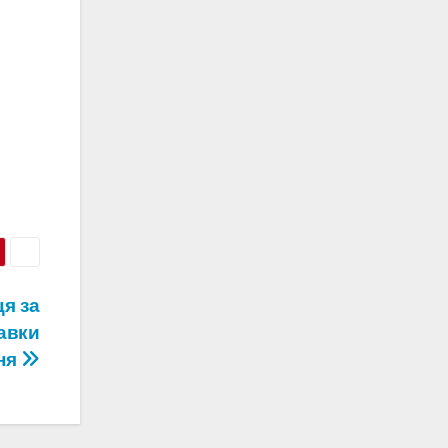
я за
авки
ня