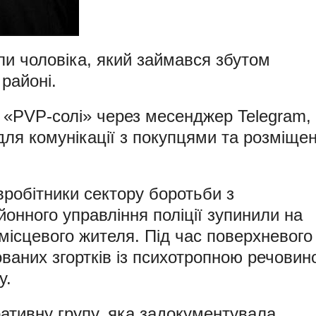
ли чоловіка, який займався збутом
 районі.
 «PVP-солі» через месенджер Telegram,
для комунікації з покупцями та розміще
вробітники сектору боротьби з
онного управління поліції зупинили на
о місцевого жителя. Під час поверхневого
ваних згортків із психотропною речовин
у.
ативну групу, яка задокументувала