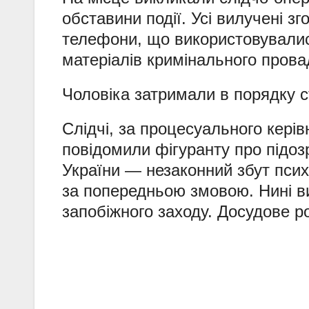
обставини події. Усі вилучені зг
телефони, що використовувалис
матеріалів кримінального пров
Чоловіка затримали в порядку с
Слідчі, за процесуального кері
повідомили фігуранту про підозр
України — незаконний збут пси
за попередньою змовою. Нині в
запобіжного заходу. Досудове р