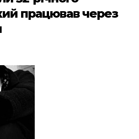
кий працював через
и