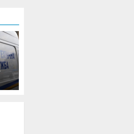
0-
ян