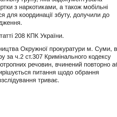
ортки з наркотиками, а також мобільні
я для координації збуту, долучили до
адження.
татті 208 КПК України.
вництва Окружної прокуратури м. Суми, 
у за ч.2 ст.307 Кримінального кодексу
хотропних речовин, вчинений повторно а
ирішується питання щодо обрання
озслідування триває.