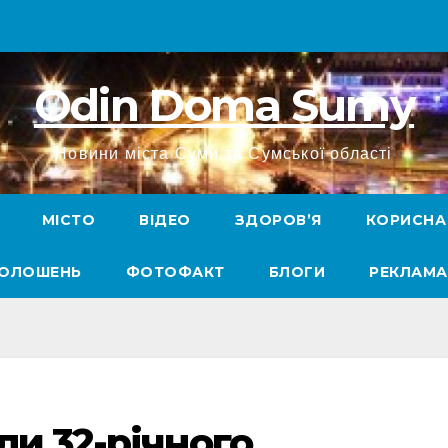
Odin Doma Sumy
Новини міста Суми та Сумської області
МІСТО
ВІДЕО
ЗДОРОВ’Я
КОРИСНА
ГОЛОШЕНЬ
ФОТОФАКТ
БЛОГИ
РЕКЛАМА
ли 32-річного