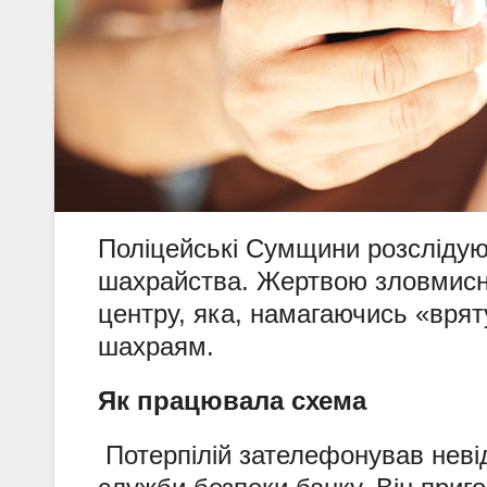
Поліцейські Сумщини розслідую
шахрайства. Жертвою зловмисни
центру, яка, намагаючись «врят
шахраям.
Як працювала схема
Потерпілій зателефонував неві