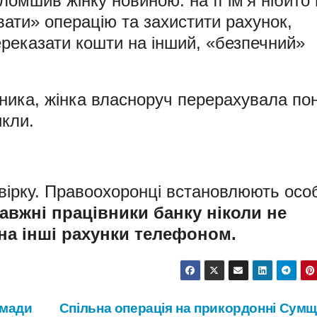
ломшив жінку новиною: на її ім’я нібито
ати» операцію та захистити рахунок,
реказати кошти на інший, «безпечний»
сника, жінка власноруч перерахувала по
икли.
ірку. Правоохоронці встановлюють осо
авжні працівники банку ніколи не
на інші рахунки телефоном.
омади
Спільна операція на прикордонні Сумщ