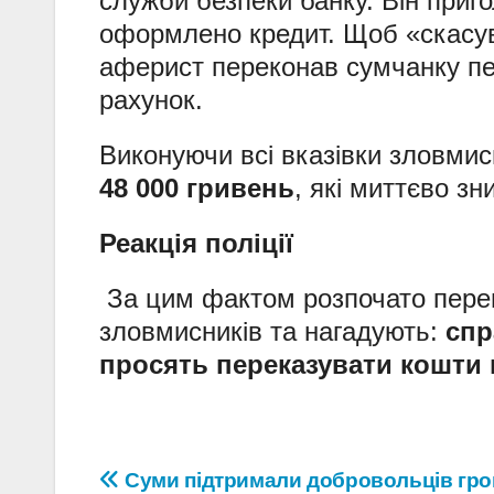
служби безпеки банку. Він приго
оформлено кредит. Щоб «скасув
аферист переконав сумчанку пе
рахунок.
Виконуючи всі вказівки зловми
48 000 гривень
, які миттєво зн
Реакція поліції
За цим фактом розпочато перев
зловмисників та нагадують:
спр
просять переказувати кошти 
Навігація
Суми підтримали добровольців гр