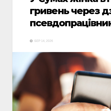
гривень через д
псевдопрацівни
БЕР 14, 2026