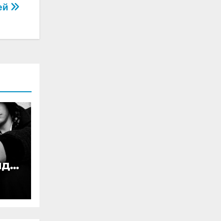
тей
нду
д 1