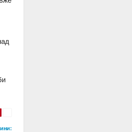
 вже
над
би
ини: