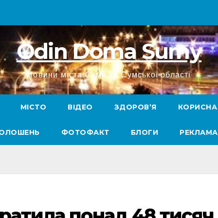
Odin Doma Sumy
Новини міста Суми та Сумської області
МІСТО
ВІДЕО
ЗДОРОВ’Я
КОРИСНА
ГОЛОШЕНЬ
ФОТОФАКТ
БЛОГИ
РЕКЛАМА
тратила понад 48 тисяч