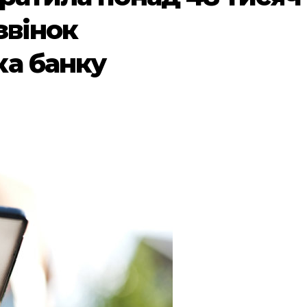
звінок
ка банку