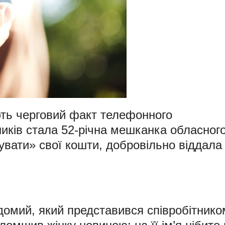
ть черговий факт телефонного
ків стала 52-річна мешканка обласног
увати» свої кошти, добровільно віддала 
домий, який представився співробітнико