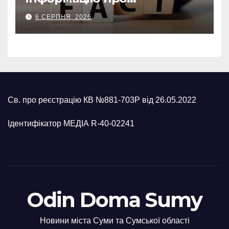
захоплення Рижівки та
6 СЕРПНЯ, 2026
Могриці на Сумщині
Св. про реєстрацію КВ №881-703Р від 26.05.2022
Ідентифікатор МЕДІА R-40-02241
Odin Doma Sumy
Новини міста Суми та Сумської області