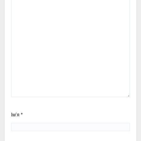
Ім'я
*