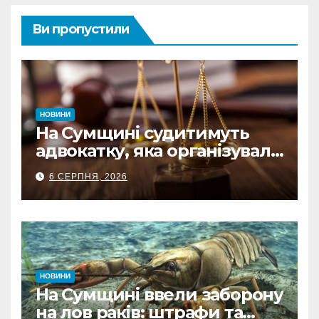
Ви пропустили
НОВИНИ
На Сумщині судитимуть
адвокатку, яка організувала
схему ухилення від
6 СЕРПНЯ, 2026
мобілізації
НОВИНИ
На Сумщині ввели заборону
на лов раків: штрафи та