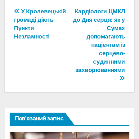
Навігація
У Кролевецькій
Кардіологи ЦМКЛ
громаді діють
до Дня серця: як у
записів
Пункти
Сумах
Незламності
допомагають
пацієнтам із
серцево-
судинними
захворюваннями
Пов’язаний запис