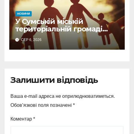
НОВИНИ
У Сумській міській
територіальній громаді
створили п’яту патронатну
СЕР 6, 2026
родину
Залишити відповідь
Ваша e-mail адреса не оприлюднюватиметься.
Обов’язкові поля позначені
*
Коментар
*