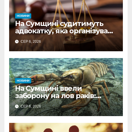
НОВИНИ
На Сумщині судитимуть
адвокатку, яка організувала
схему ухилення від
СЕР 6, 2026
мобілізації
НОВИНИ
На Сумщині ввели
заборону на лов раків:
штрафи та деталі рішення
СЕР 6, 2026