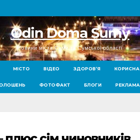
Odin Doma Sumy
Новини міста Суми та Сумської області
МІСТО
ВІДЕО
ЗДОРОВ’Я
КОРИСНА
ГОЛОШЕНЬ
ФОТОФАКТ
БЛОГИ
РЕКЛАМА
– плюс сім чиновників