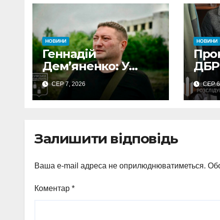
НОВИНИ
НОВИНИ
Геннадій
Про
Дем’яненко: У
ДБР
серпні над Сумами
пос
СЕР 7, 2026
СЕР 6
збито 6 КАБів
Сум
вим
неп
виг
Залишити відповідь
Ваша e-mail адреса не оприлюднюватиметься.
Обо
Коментар
*