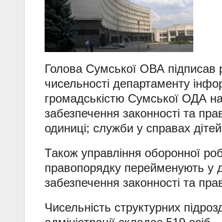
Голова Сумської ОВА підписав 
чисельності департаменту інфор
громадськістю Сумської ОДА на 
забезпечення законності та пр
одиниці; служби у справах діте
Також управління оборонної роб
правопорядку перейменують у д
забезпечення законності та пр
Чисельність структурних підроз