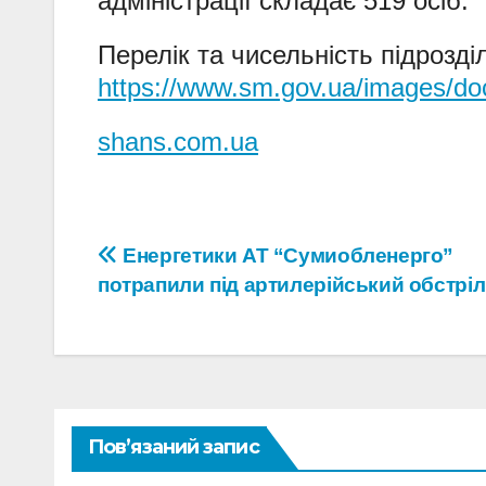
адміністрації складає 519 осіб.
Перелік та чисельність підрозділ
https://www.sm.gov.ua/images/do
shans.com.ua
Навігація
Енергетики АТ “Сумиобленерго”
потрапили під артилерійський обстріл
записів
Пов’язаний запис