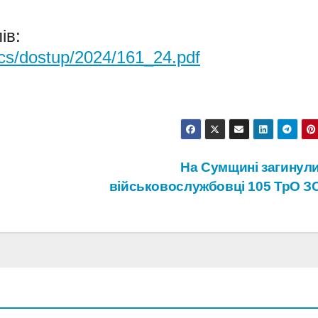
ів:
cs/dostup/2024/161_24.pdf
На Сумщині загинули
військовослужбовці 105 ТрО З