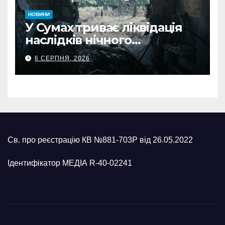
НОВИНИ
У Сумах триває ліквідація
наслідків нічного
масованого удару КАБами
6 СЕРПНЯ, 2026
Св. про реєстрацію КВ №881-703Р від 26.05.2022
Ідентифікатор МЕДІА R-40-02241