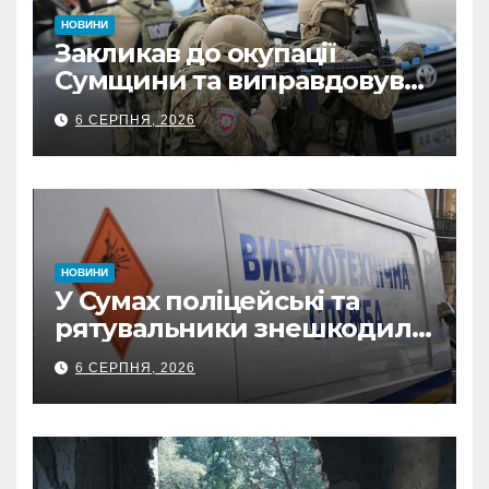
НОВИНИ
Закликав до окупації
Сумщини та виправдовував
обстріли: СБУ викрила
6 СЕРПНЯ, 2026
прокремлівського агітатора
з Охтирки
НОВИНИ
У Сумах поліцейські та
рятувальники знешкодили
500-кілограмову авіабомбу
6 СЕРПНЯ, 2026
росіян