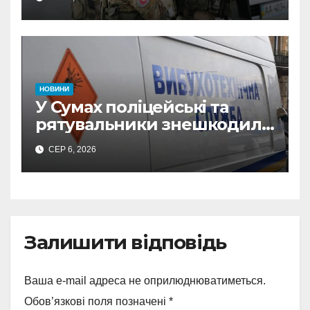
СБУ викрила
прокремлівського агітатора
з Охтирки
НОВИНИ
У Сумах поліцейські та
рятувальники знешкодили
500-кілограмову авіабомбу
СЕР 6, 2026
росіян
Залишити відповідь
Ваша e-mail адреса не оприлюднюватиметься.
Обов’язкові поля позначені
*