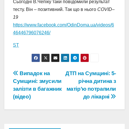
Сьогодні В.Чепіку таки повідомили результат
тесту. Він – позитивний. Так що в нього
COVID
–
19
https://www.facebook.com/OdinDoma.ua/videos/6
46446796076246/
ST
Навігація
Випадок на
ДТП на Сумщині: 5-
Сумщині: змусили
річна дитина з
записів
залізти в багажник
матір’ю потрапили
(відео)
до лікарні