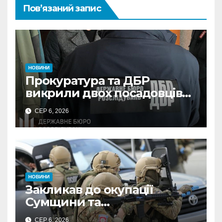
Пов’язаний запис
НОВИНИ
Прокуратура та ДБР
викрили двох посадовців
ДПС Сумщини на вимаганні
СЕР 6, 2026
неправомірної вигоди у
ФОПа
НОВИНИ
Закликав до окупації
Сумщини та
виправдовував обстріли:
СЕР 6, 2026