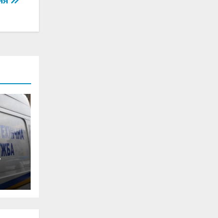
ння
0-
ян