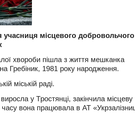
я учасниця місцевого добровольчого
к
алої хвороби пішла з життя мешканка
на Гребіник, 1981 року народження.
ій міській раді.
 виросла у Тростянці, закінчила місцеву
 часу вона працювала в АТ «Укрзалізни