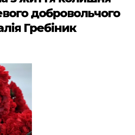
евого добровольчого
лія Гребіник