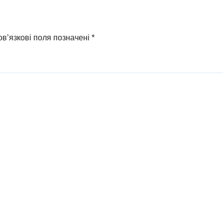
ирки
в’язкові поля позначені
*