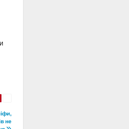
и
іфи,
ів не