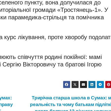
аселеного пункту, вона долучилася до
торіальної громади «Тростянець-1». У
зки парамедика-стрільця та помічника
 курс лікування, проте хворобу подолат
юють співчуття родині покійної: мамі
і Сергію Вікторовичу та братові Ігорю
умах:
Трирічна старша школа в Сумах: м
справу
реальність та чому батькам підлітк