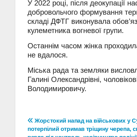
У 2022 році, після деокупації н
добровольчого формування тери
складі ДФТГ виконувала обов’я
кулеметника вогневої групи.
Останнім часом жінка проходила
не вдалося.
Міська рада та земляки висловл
Галині Олександрівні, чоловіков
Володимировичу.
Навігація
Жорстокий напад на військових у С
потерпілий отримав тріщину черепа, 
записів