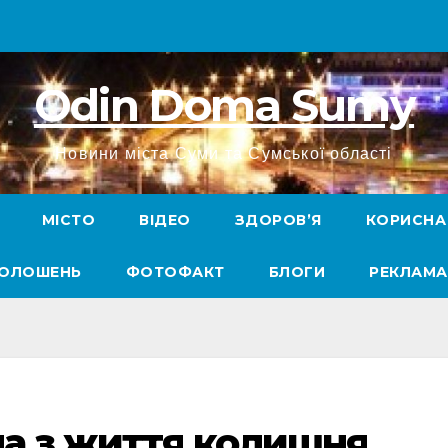
Odin Doma Sumy
Новини міста Суми та Сумської області
МІСТО
ВІДЕО
ЗДОРОВ’Я
КОРИСНА
ГОЛОШЕНЬ
ФОТОФАКТ
БЛОГИ
РЕКЛАМА
ла з життя колишня