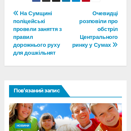
Навігація
На Сумщині
Очевидці
поліцейські
розповіли про
записів
провели заняття з
обстріл
правил
Центрального
дорожнього руху
ринку у Сумах
для дошкільнят
Пов’язаний запис
НОВИНИ