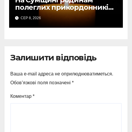
полеглих прикордонників
передали державні
СЕР 8, 2026
нагороди та відомчі
відзнаки
Залишити відповідь
Ваша e-mail адреса не оприлюднюватиметься.
Обов’язкові поля позначені
*
Коментар
*