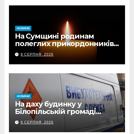
НОВИНИ
На Сумщині родинам
полеглих прикордонників
передали державні
8 СЕРПНЯ, 2026
нагороди та відомчі
відзнаки
НОВИНИ
На даху будинку у
Білопільській громаді
знайшли 120-мм міну
8 СЕРПНЯ, 2026