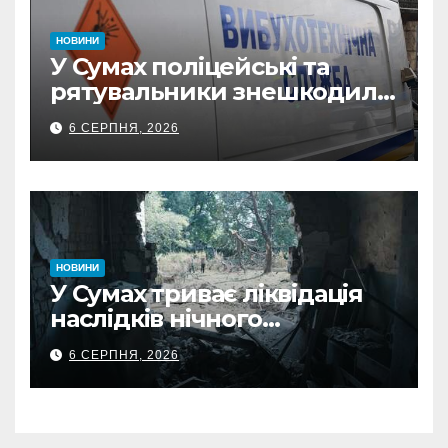
НОВИНИ
У Сумах поліцейські та
рятувальники знешкодили
500-кілограмову авіабомбу
6 СЕРПНЯ, 2026
росіян
НОВИНИ
У Сумах триває ліквідація
наслідків нічного
масованого удару КАБами
6 СЕРПНЯ, 2026