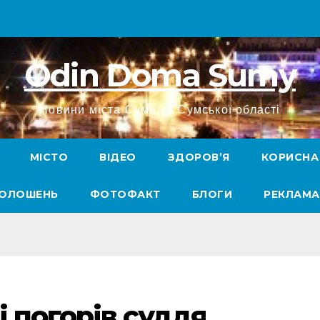
Odin Doma Sumy
Новини міста Суми та Сумської області
МІСТО
ВІДЕО
ЗДОРОВ’Я
КОРИСНА
ГОЛОШЕНЬ
ФОТОФАКТ
БЛОГИ
РЕКЛАМА
і погорів суддя