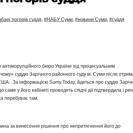
абарі погорів суддя
,
#НАБУ Суми
,
#новини Суми
,
#суддя
о антикорупційного бюро України під процесуальним
чому» суддю Зарічного районного суду м. Суми після отри
. США. За інформацією Sumy.Today, йдеться про суддю Заріч
саме у його кабінеті проводять слідчі дії підтвердила і реч
ка перебуває там.
ина за винесення рішення про непритягнення його до