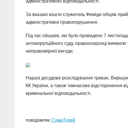
адміністративної відповідальності.
За вказані кошти служитель Феміди обіцяв при
адміністративні правопорушення.
Під час обшуків, які було проведено 7 листопад
антикорупційного суду, правоохоронці виявили 
неправомірної вигоди.
Наразі досудове розслідування триває. Вирішуют
КК України, а також тимчасове відсторонення ві
кримінальної відповідальності.
повідомляє
СумиТудей