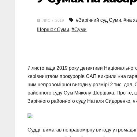
#Зарічний суд Суми
,
#на х
ЛИС 7, 2019
Шершак Суми
,
#Суми
7 листопада 2019 року детективи Національног
керівництвом прокурорів САП викрили «на гаря
ним неправомірної вигоди у розмірі 2 тис. дол
районного суду Сум Миколу Шершака. Про те, що 
Зарічного районного суду Наталя Сидоренко, я
Суддя вимагав неправомірну вигоду у громадян