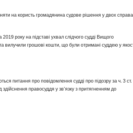
йняти на користь громадянина судове рішення у двох справа
а 2019 року на підставі ухвал слідчого судді Вищого
та вилучили грошові кошти, що були отримані суддею у якос
ься питання про повідомлення судді про підозру за ч. 3 ст.
д здійснення правосуддя у зв’язку з притягненням до