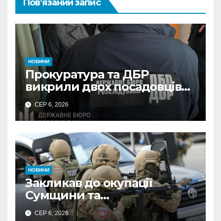
Пов’язаний запис
НОВИНИ
Прокуратура та ДБР
викрили двох посадовців
ДПС Сумщини на вимаганні
СЕР 6, 2026
неправомірної вигоди у
ФОПа
НОВИНИ
Закликав до окупації
Сумщини та
виправдовував обстріли:
СЕР 6, 2026
СБУ викрила