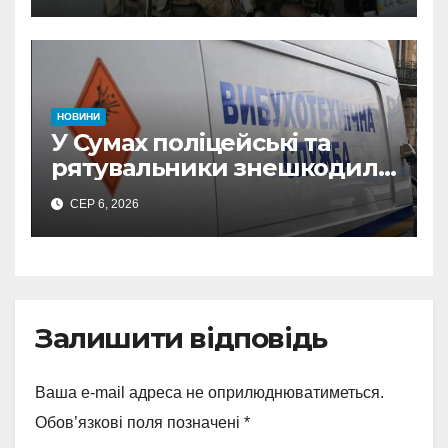
прокремлівського агітатора
з Охтирки
НОВИНИ
У Сумах поліцейські та
рятувальники знешкодили
500-кілограмову авіабомбу
СЕР 6, 2026
росіян
Залишити відповідь
Ваша e-mail адреса не оприлюднюватиметься.
Обов’язкові поля позначені
*