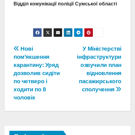
Відділ комунікації поліції Сумської області
Навігація
Нові
У Міністерстві
пом’якшення
інфраструктури
записів
карантину: Уряд
озвучили план
дозволив сидіти
відновлення
по четверо і
пасажирського
ходити по 8
сполучення
чоловік