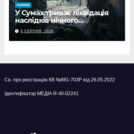
НОВИНИ
У Сумах триває ліквідація
наслідків нічного
масованого удару КАБами
6 СЕРПНЯ, 2026
Св. про реєстрацію КВ №881-703Р від 26.05.2022
Ідентифікатор МЕДІА R-40-02241