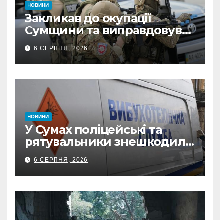
НОВИНИ
Закликав до окупації
Сумщини та виправдовував
обстріли: СБУ викрила
6 СЕРПНЯ, 2026
прокремлівського агітатора
з Охтирки
НОВИНИ
У Сумах поліцейські та
рятувальники знешкодили
500-кілограмову авіабомбу
6 СЕРПНЯ, 2026
росіян