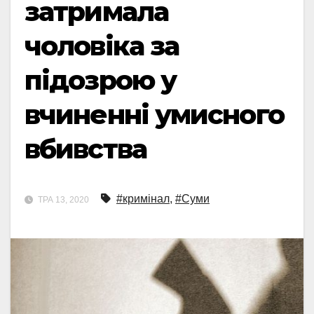
затримала
чоловіка за
підозрою у
вчиненні умисного
вбивства
#кримінал
,
#Суми
ТРА 13, 2020