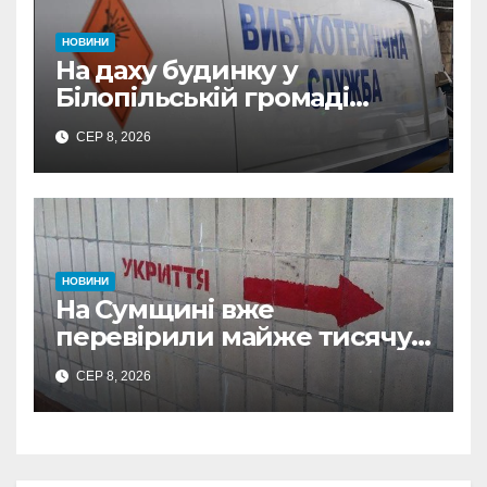
НОВИНИ
На даху будинку у
Білопільській громаді
знайшли 120-мм міну
СЕР 8, 2026
НОВИНИ
На Сумщині вже
перевірили майже тисячу
укриттів: де виявили
СЕР 8, 2026
замкнені двері