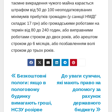
таємне викрадення чужого майна карається
штрафом від 50 до 100 неоподатковуваних
мінімумів прибутків громадян (у санкції НМДГ
складає 17 грн) або громадськими роботами на
термін від 80 до 240 годин, або виправними
роботами строком до двох років, або арештом
строком до 6 місяців, або позбавленням волі
строком до трьох років.
Навігація
Безкоштовні
До уваги сумчан,
пологи: якщо в
які мають право на
записів
пологовому
допомогу за
будинку
рахунок
вимагають гроші,
державного
НСЗУ розірве
бюджету