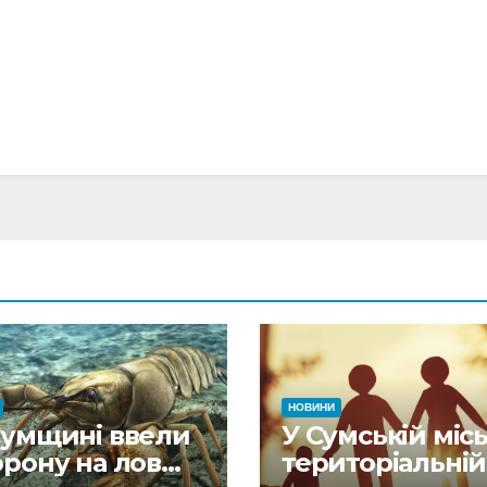
НОВИНИ
Сумщині ввели
У Сумській місь
орону на лов
територіальній