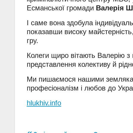
Есманської громади
Валерія Ш
І саме вона здобула індивідуал
показавши високу майстерність
гру.
Колеги щиро вітають Валерію з 
представлення колективу й рідно
Ми пишаємося нашими земляками
професіоналізм і любов до Укра
hlukhiv.info