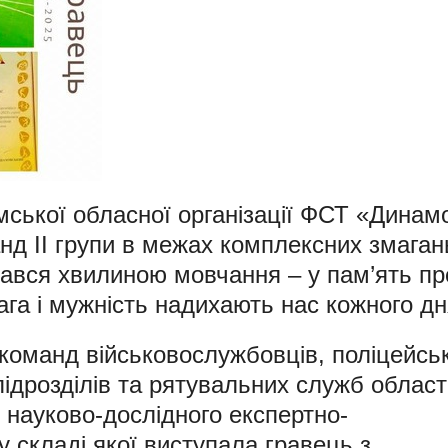
мської обласної організації ФСТ «Динам
нд ІІ групи в межах комплексних змаган
чався хвилиною мовчання – у пам’ять пр
вага і мужність надихають нас кожного дн
 команд військовослужбовців, поліцейсь
ідрозділів та рятувальних служб області
 науково-дослідного експертно-
у складі якої виступала гравець з