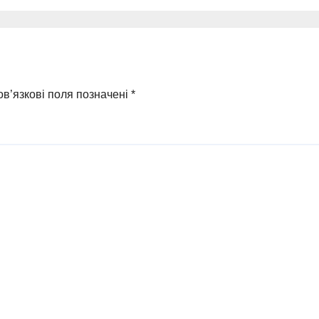
родину
в’язкові поля позначені
*