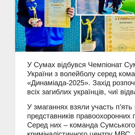
У Сумах відбувся Чемпіонат Су
України з волейболу серед кома
«Динаміада-2025». Захід розпо
всіх загиблих українців, чиї від
У змаганнях взяли участь п’ять
представників правоохоронних п
Серед них – команда Сумського
криміналістичного центру МВС, 