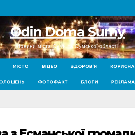
Odin Doma Sumy
Новини міста Суми та Сумської області
МІСТО
ВІДЕО
ЗДОРОВ’Я
КОРИСНА
ГОЛОШЕНЬ
ФОТОФАКТ
БЛОГИ
РЕКЛАМА
а з Есманської громад