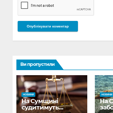
Ви пропустили
НОВИНИ
НОВИНИ
На Сумщині
На 
судитимуть
заб