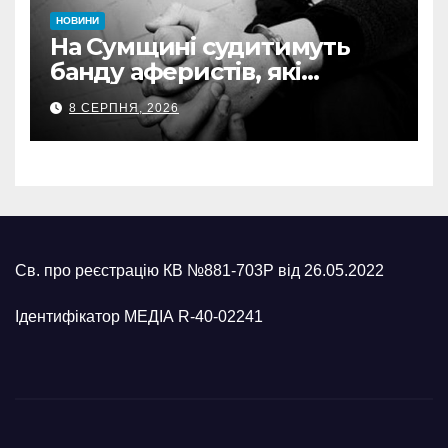
НОВИНИ
На Сумщині судитимуть
банду аферистів, які
виманили у військових
8 СЕРПНЯ, 2026
понад 1 млн грн
Св. про реєстрацію КВ №881-703Р від 26.05.2022
Ідентифікатор МЕДІА R-40-02241