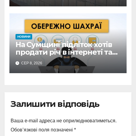
замкнені двері
НОВИНИ
На Сумщині підліток хотів
продати річ в інтернеті та
втратив 39,2 тис. грн з
СЕР 8, 2026
карток матері
Залишити відповідь
Ваша e-mail адреса не оприлюднюватиметься.
Обов’язкові поля позначені
*