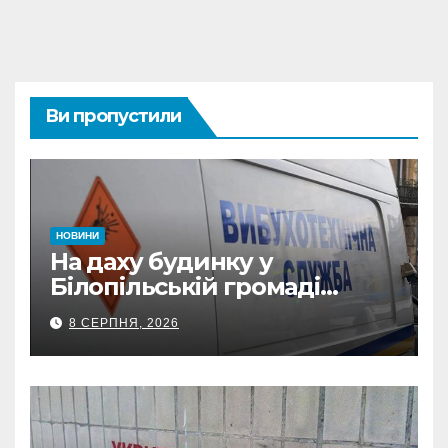
Ви пропустили
НОВИНИ
На даху будинку у
Білопільській громаді
знайшли 120-мм міну
8 СЕРПНЯ, 2026