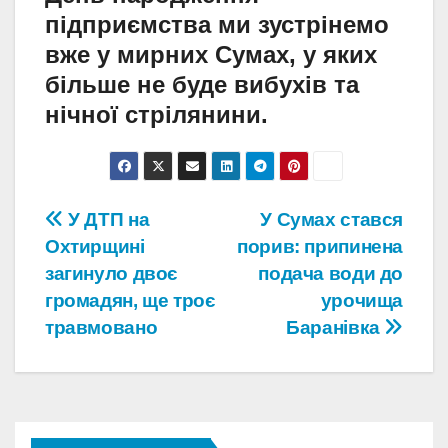
підприємства ми зустрінемо
вже у мирних Сумах, у яких
більше не буде вибухів та
нічної стрілянини.
Навігація
У ДТП на
У Сумах стався
Охтирщині
порив: припинена
записів
загинуло двоє
подача води до
громадян, ще троє
урочища
травмовано
Баранівка