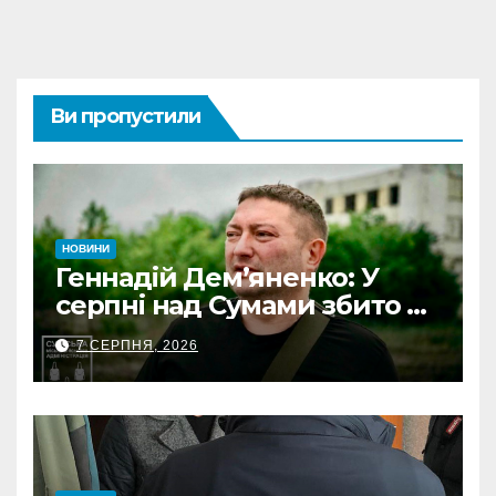
Ви пропустили
НОВИНИ
Геннадій Дем’яненко: У
серпні над Сумами збито 6
КАБів
7 СЕРПНЯ, 2026