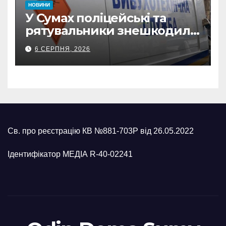
НОВИНИ
У Сумах поліцейські та
рятувальники знешкодили
500-кілограмову авіабомбу
6 СЕРПНЯ, 2026
росіян
Св. про реєстрацію КВ №881-703Р від 26.05.2022
Ідентифікатор МЕДІА R-40-02241