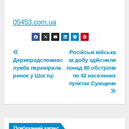
05453.com.ua
Навігація
Російські війська
Держпродспоживс
за добу здійснили
записів
лужба перевірила
понад 80 обстрілів
ринок у Шостці
по 42 населених
пунктах Сумщини
Пов’язаний запис