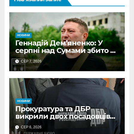
НОВИНИ
Геннадій Дем’яненко: У
серпні над Сумами збито 6
КАБів
СЕР 7, 2026
НОВИНИ
Прокуратура та ДБР
викрили двох посадовців
ДПС Сумщини на вимаганні
СЕР 6, 2026
неправомірної вигоди у