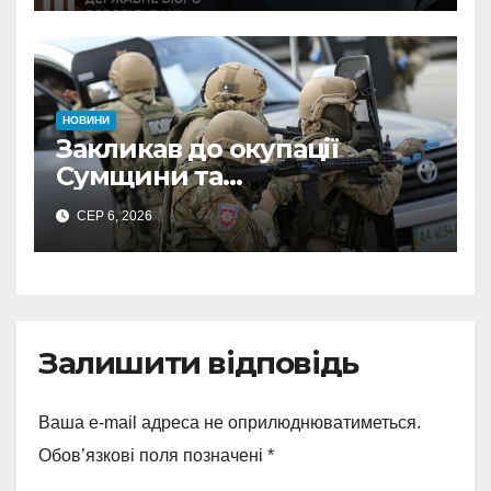
ФОПа
НОВИНИ
Закликав до окупації
Сумщини та
виправдовував обстріли:
СЕР 6, 2026
СБУ викрила
прокремлівського агітатора
з Охтирки
Залишити відповідь
Ваша e-mail адреса не оприлюднюватиметься.
Обов’язкові поля позначені
*