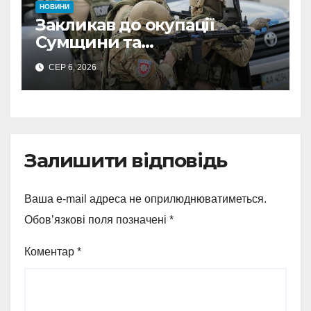
НОВИНИ
Закликав до окупації
Сумщини та
виправдовував обстріли:
СЕР 6, 2026
СБУ викрила
прокремлівського агітатора
з Охтирки
Залишити відповідь
Ваша e-mail адреса не оприлюднюватиметься.
Обов’язкові поля позначені
*
Коментар
*