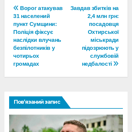
Навігація
Ворог атакував
Завдав збитків на
31 населений
2,4 млн грн:
записів
пункт Сумщини:
посадовця
Поліція фіксує
Охтирської
наслідки влучань
міськради
безпілотників у
підозрюють у
чотирьох
службовій
громадах
недбалості
Пов’язаний запис