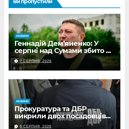
Ви пропустили
НОВИНИ
Геннадій Дем’яненко: У
серпні над Сумами збито 6
КАБів
7 СЕРПНЯ, 2026
НОВИНИ
Прокуратура та ДБР
викрили двох посадовців
ДПС Сумщини на вимаганні
6 СЕРПНЯ, 2026