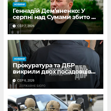
НОВИНИ
Геннадій Дем’яненко: У
серпні над Сумами збито 6
КАБів
СЕР 7, 2026
НОВИНИ
Прокуратура та ДБР
викрили двох посадовців
ДПС Сумщини на вимаганні
СЕР 6, 2026
неправомірної вигоди у
ФОПа