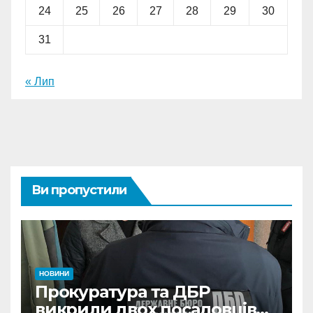
24
25
26
27
28
29
30
31
« Лип
Ви пропустили
НОВИНИ
Прокуратура та ДБР
викрили двох посадовців