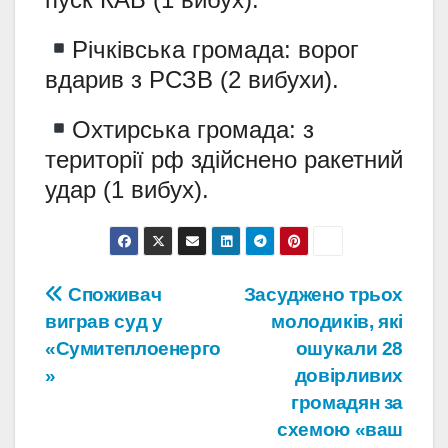
Річківська громада: ворог
вдарив з РСЗВ (2 вибухи).
Охтирська громада: з
території рф здійснено ракетний
удар (1 вибух).
Навігація
Споживач
Засуджено трьох
виграв суд у
молодиків, які
записів
«Сумитеплоенерго
ошукали 28
»
довірливих
громадян за
схемою «ваш