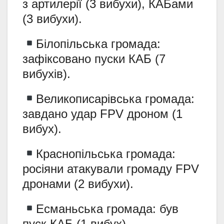
з артилерії (3 вибухи), КАБами
(3 вибухи).
Білопільська громада:
зафіксовано пуски КАБ (7
вибухів).
Великописарівська громада:
завдано удар FPV дроном (1
вибух).
Краснопільська громада:
росіяни атакували громаду FPV
дронами (2 вибухи).
Есманьська громада: був
пуск КАБ (1 вибух).