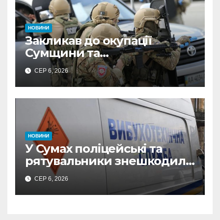
НОВИНИ
Закликав до окупації
Сумщини та
виправдовував обстріли:
СЕР 6, 2026
СБУ викрила
прокремлівського агітатора
з Охтирки
НОВИНИ
У Сумах поліцейські та
рятувальники знешкодили
500-кілограмову авіабомбу
СЕР 6, 2026
росіян