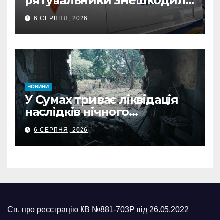
рятувальники знешкодили
500-кілограмову авіабомбу
6 СЕРПНЯ, 2026
росіян
НОВИНИ
У Сумах триває ліквідація
наслідків нічного
масованого удару КАБами
6 СЕРПНЯ, 2026
Св. про реєстрацію КВ №881-703Р від 26.05.2022