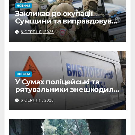
НОВИНИ
Закликав до окупації
Сумщини та виправдовував
обстріли: СБУ викрила
6 СЕРПНЯ, 2026
прокремлівського агітатора
з Охтирки
НОВИНИ
У Сумах поліцейські та
рятувальники знешкодили
500-кілограмову авіабомбу
6 СЕРПНЯ, 2026
росіян