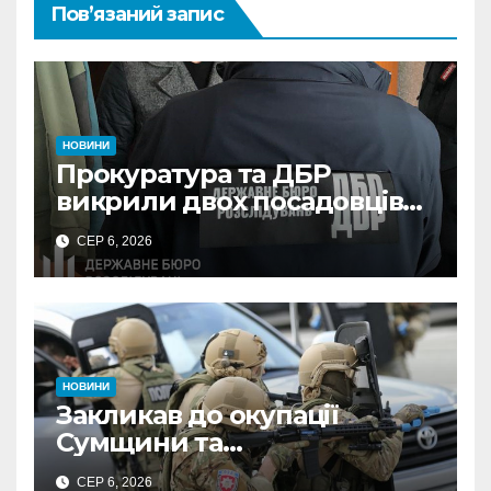
Пов’язаний запис
НОВИНИ
Прокуратура та ДБР
викрили двох посадовців
ДПС Сумщини на вимаганні
СЕР 6, 2026
неправомірної вигоди у
ФОПа
НОВИНИ
Закликав до окупації
Сумщини та
виправдовував обстріли:
СЕР 6, 2026