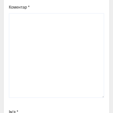
Коментар
*
Ім'я
*