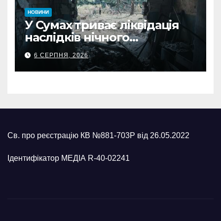
НОВИНИ
У Сумах триває ліквідація
наслідків нічного
масованого удару КАБами
6 СЕРПНЯ, 2026
Св. про реєстрацію КВ №881-703Р від 26.05.2022
Ідентифікатор МЕДІА R-40-02241