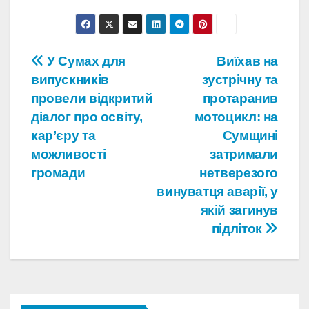
Навігація
У Сумах для
Виїхав на
випускників
зустрічну та
записів
провели відкритий
протаранив
діалог про освіту,
мотоцикл: на
кар’єру та
Сумщині
можливості
затримали
громади
нетверезого
винуватця аварії, у
якій загинув
підліток