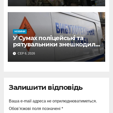
СБУ викрила
прокремлівського агітатора
з Охтирки
НОВИНИ
У Сумах поліцейські та
рятувальники знешкодили
500-кілограмову авіабомбу
СЕР 6, 2026
росіян
Залишити відповідь
Ваша e-mail адреса не оприлюднюватиметься.
Обов’язкові поля позначені
*