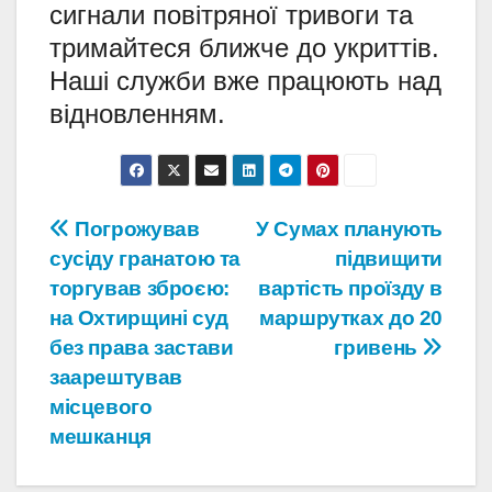
сигнали повітряної тривоги та
тримайтеся ближче до укриттів.
Наші служби вже працюють над
відновленням.
Навігація
Погрожував
У Сумах планують
сусіду гранатою та
підвищити
записів
торгував зброєю:
вартість проїзду в
на Охтирщині суд
маршрутках до 20
без права застави
гривень
заарештував
місцевого
мешканця