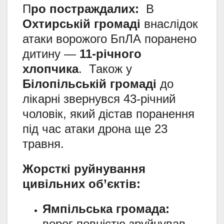
П
ро постраждалих:
В
Охтирській громаді
внаслідок
атаки ворожого БпЛА поранено
дитину —
11-річного
хлопчика
. Також у
Білопільській громаді
до
лікарні звернувся 43-річний
чоловік, який дістав поранення
під час атаки дрона ще 23
травня.
Жорсткі руйнування
цивільних об’єктів:
Ямпільська громада:
ворог повністю зруйнував