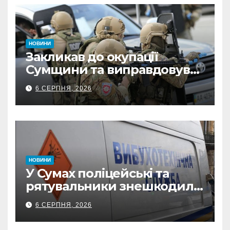
НОВИНИ
Закликав до окупації
Сумщини та виправдовував
обстріли: СБУ викрила
6 СЕРПНЯ, 2026
прокремлівського агітатора
з Охтирки
НОВИНИ
У Сумах поліцейські та
рятувальники знешкодили
500-кілограмову авіабомбу
6 СЕРПНЯ, 2026
росіян