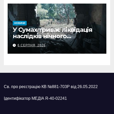
НОВИНИ
У Сумах триває ліквідація
наслідків нічного
масованого удару КАБами
6 СЕРПНЯ, 2026
Св. про реєстрацію КВ №881-703Р від 26.05.2022
Ідентифікатор МЕДІА R-40-02241