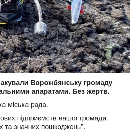
атакували Ворожбянську громаду
альними апаратами. Без жертв.
а міська рада.
лових підприємств нашої громади.
х та значних пошкоджень”.