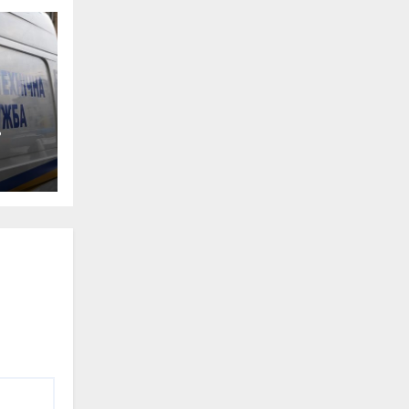
0-
ян