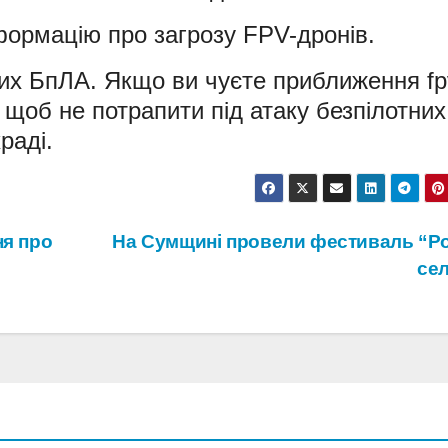
формацію про загрозу FPV-дронів.
аких БпЛА. Якщо ви чуєте приближення fp
 щоб не потрапити під атаку безпілотних
раді.
ня про
На Сумщині провели фестиваль “Ро
се