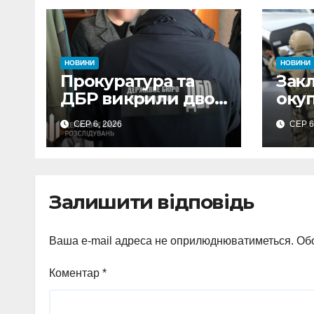
НОВИНИ
НОВИНИ
Прокуратура та
Зак
ДБР викрили двох
оку
посадовців ДПС
та 
СЕР 6, 2026
СЕР 6
Сумщини на
обст
вимаганні
вик
неправомірної
про
вигоди у ФОПа
агіт
Залишити відповідь
Охт
Ваша e-mail адреса не оприлюднюватиметься.
Обо
Коментар
*