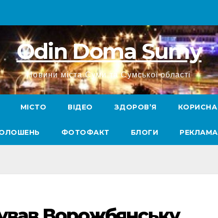
Odin Doma Sumy
Новини міста Суми та Сумської області
МІСТО
ВІДЕО
ЗДОРОВ’Я
КОРИСНА
ГОЛОШЕНЬ
ФОТОФАКТ
БЛОГИ
РЕКЛАМА
кував Ворожбянську