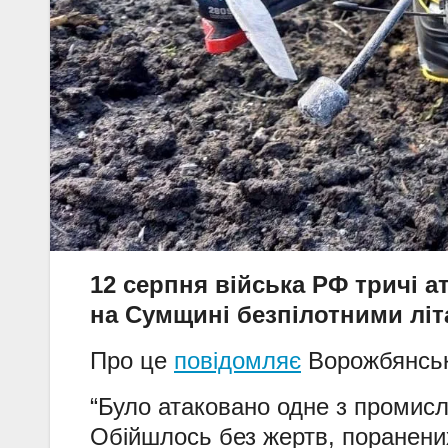
12 серпня війська РФ тричі 
на Сумщині безпілотними літ
Про це
повідомляє
Ворожбянськ
“Було атаковано одне з промис
Обійшлось без жертв, поранени