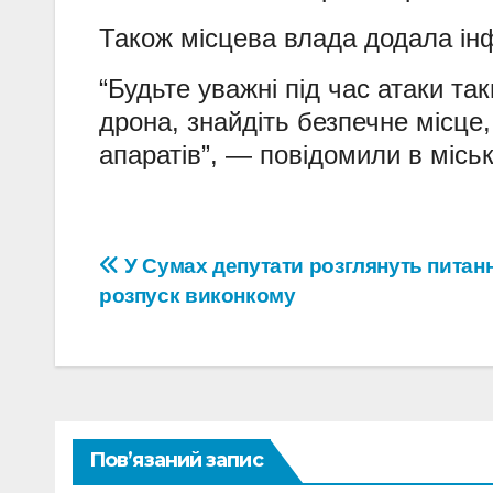
Також місцева влада додала ін
“Будьте уважні під час атаки т
дрона, знайдіть безпечне місце,
апаратів”, — повідомили в міськ
Навігація
У Сумах депутати розглянуть питан
розпуск виконкому
записів
Пов’язаний запис