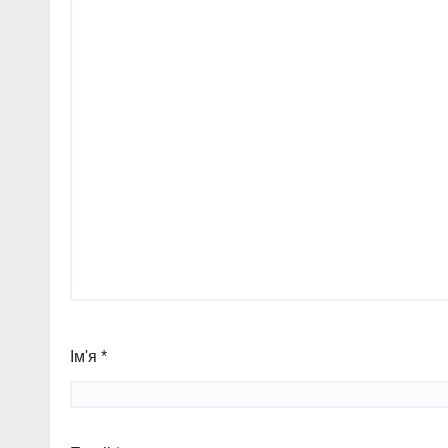
Ім'я
*