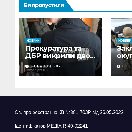
Ви пропустили
НОВИНИ
НОВИНИ
Прокуратура та
Зак
ДБР викрили двох
оку
посадовців ДПС
та 
6 СЕРПНЯ, 2026
6 СЕ
Сумщини на
обст
вимаганні
вик
неправомірної
про
вигоди у ФОПа
агіт
Охт
Св. про реєстрацію КВ №881-703Р від 26.05.2022
Ідентифікатор МЕДІА R-40-02241