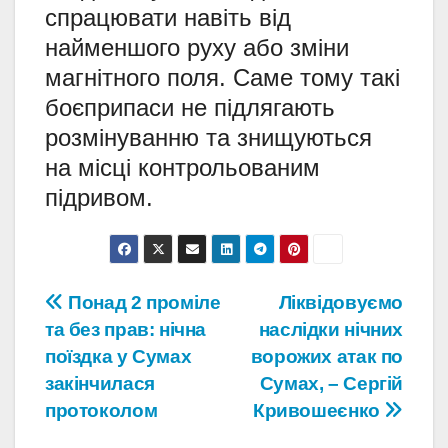
спрацювати навіть від
найменшого руху або зміни
магнітного поля. Саме тому такі
боєприпаси не підлягають
розмінуванню та знищуються
на місці контрольованим
підривом.
Навігація
Понад 2 проміле
Ліквідовуємо
та без прав: нічна
наслідки нічних
записів
поїздка у Сумах
ворожих атак по
закінчилася
Сумах, – Сергій
протоколом
Кривошеєнко