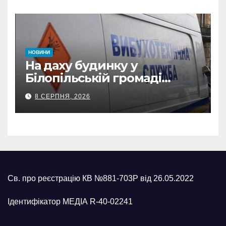
відзнаки
НОВИНИ
На даху будинку у
Білопільській громаді
знайшли 120-мм міну
8 СЕРПНЯ, 2026
Св. про реєстрацію КВ №881-703Р від 26.05.2022
Ідентифікатор МЕДІА R-40-02241