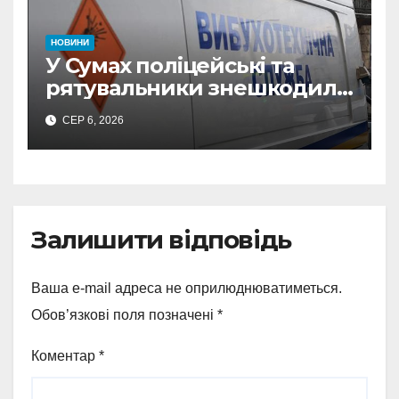
НОВИНИ
У Сумах поліцейські та
рятувальники знешкодили
500-кілограмову авіабомбу
СЕР 6, 2026
росіян
Залишити відповідь
Ваша e-mail адреса не оприлюднюватиметься.
Обов’язкові поля позначені
*
Коментар
*