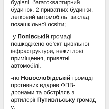
будівлі, багатоквартирний
будинок, 2 приватних будинки,
легковий автомобіль, заклад
позашкільної освіти;
-у
Попівській
громаді
пошкоджено об’єкт цивільної
інфраструктури, нежитлові
приміщення, приватні
автомобілі.
-по
Новослобідській
громаді
противник вдарив ФПВ-
дронами та обстріляв з
артилерії
Путивльську
громад
у.