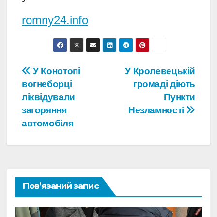
romny24.info
Навігація
У Конотопі
У Кролевецькій
вогнеборці
громаді діють
записів
ліквідували
Пункти
загоряння
Незламності
автомобіля
Пов’язаний запис