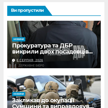
Ви пропустили
НОВИНИ
Прокуратура та ДБР
викрили двох посадовців
ДПС Сумщини на вимаганні
6 СЕРПНЯ, 2026
неправомірної вигоди у
ФОПа
НОВИНИ
Закликав до окупації
Сумщини та виправдовував