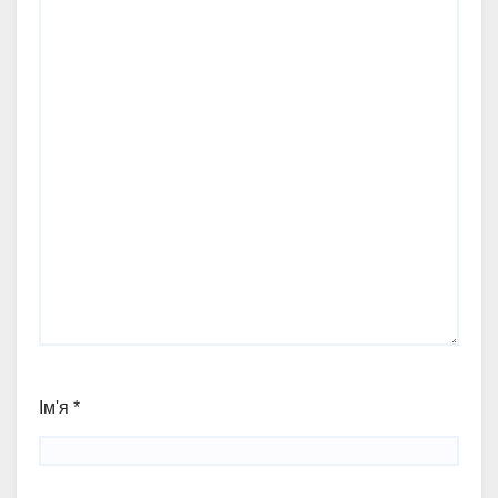
Ім'я
*