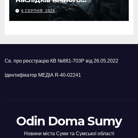
масованого удару КАБами
6 СЕРПНЯ, 2026
Св. про реєстрацію КВ №881-703Р від 26.05.2022
Ідентифікатор МЕДІА R-40-02241
Odin Doma Sumy
Новини міста Суми та Сумської області