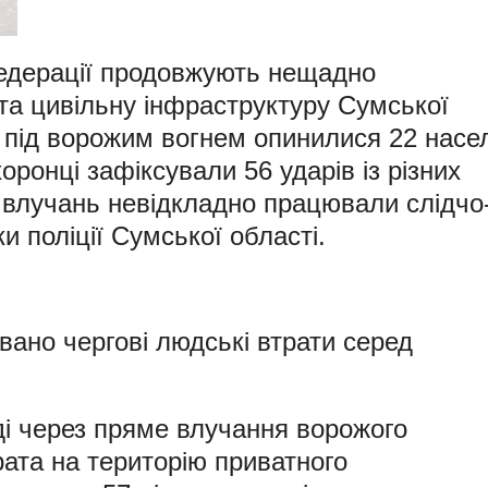
федерації продовжують нещадно
та цивільну інфраструктуру Сумської
 під ворожим вогнем опинилися 22 насе
оронці зафіксували 56 ударів із різних
х влучань невідкладно працювали слідчо
и поліції Сумської області.
вано чергові людські втрати серед
ді через пряме влучання ворожого
рата на територію приватного