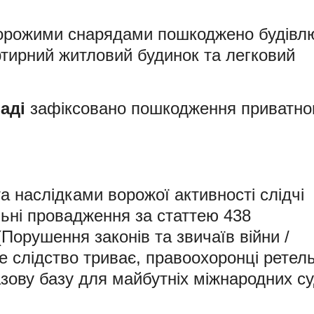
рожими снарядами пошкоджено будівл
ртирний житловий будинок та легковий
аді
зафіксовано пошкодження приватно
 наслідками ворожої активності слідчі
льні провадження за статтею 438
Порушення законів та звичаїв війни /
ве слідство триває, правоохоронці ретел
зову базу для майбутніх міжнародних су