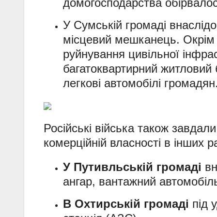
домогосподарства обірвалося
У Сумській громаді внаслідо
місцевий мешканець. Окрім ц
руйнування цивільної інфра
багатоквартирний житловий 
легкові автомобілі громадян
Російські війська також завдали
комерційній власності в інших р
У Путивльській громаді
вн
ангар, вантажний автомобіль
В Охтирській громаді
під 