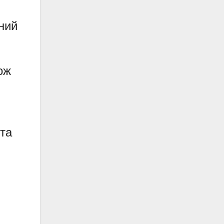
чний
ож
 та