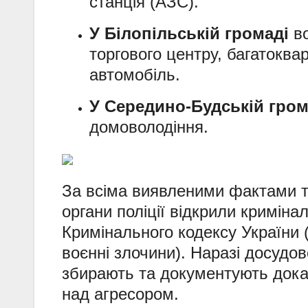
станція (АЗС).
У Білопільській громаді
во
торгового центру, багатоква
автомобіль.
У Середино-Будській гром
домоволодіння.
За всіма виявленими фактами та
органи поліції відкрили криміна
Кримінального кодексу України (
воєнні злочини). Наразі досудо
збирають та документують дока
над агресором.