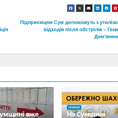
Підприємцям Сум допоможуть з утиліза
іція
відходів після обстрілів – Ген
Дем’янен
НОВИНИ
Сумщині вже
На Сумщині