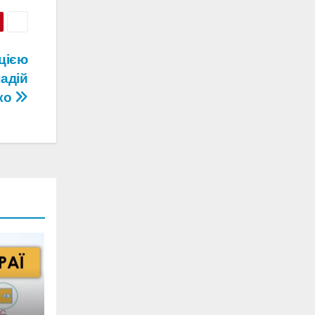
цією
надій
ко