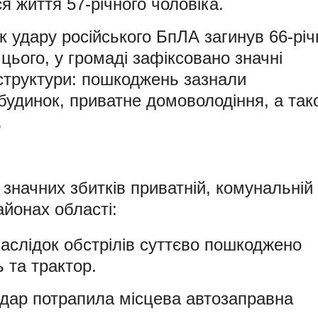
 життя 57-річного чоловіка.
к удару російського БпЛА загинув 66-рі
ього, у громаді зафіксовано значні
структури: пошкоджень зазнали
будинок, приватне домоволодіння, а так
.
 значних збитків приватній, комунальній
айонах області:
аслідок обстрілів суттєво пошкоджено
 та трактор.
удар потрапила місцева автозаправна