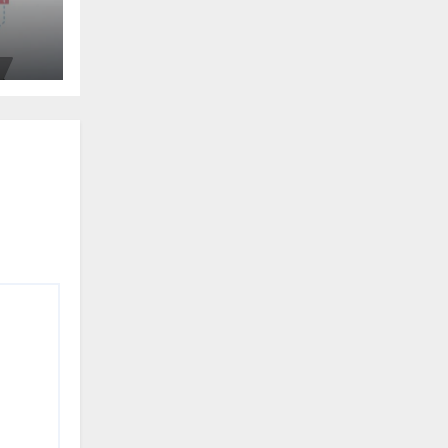
с.
тері