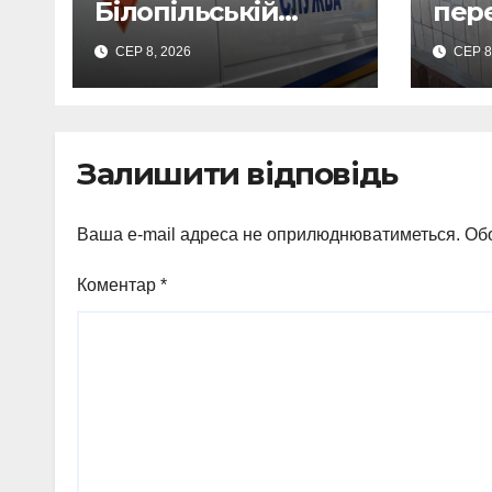
Білопільській
пер
громаді знайшли
тися
СЕР 8, 2026
СЕР 8
120-мм міну
де 
замк
Залишити відповідь
Ваша e-mail адреса не оприлюднюватиметься.
Обо
Коментар
*