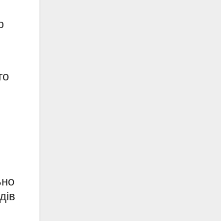
ю
го
ьно
дів