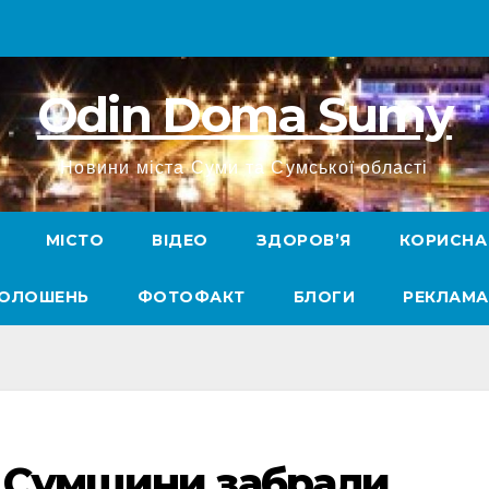
Odin Doma Sumy
Новини міста Суми та Сумської області
МІСТО
ВІДЕО
ЗДОРОВ’Я
КОРИСНА
ГОЛОШЕНЬ
ФОТОФАКТ
БЛОГИ
РЕКЛАМА
и Сумщини забрали