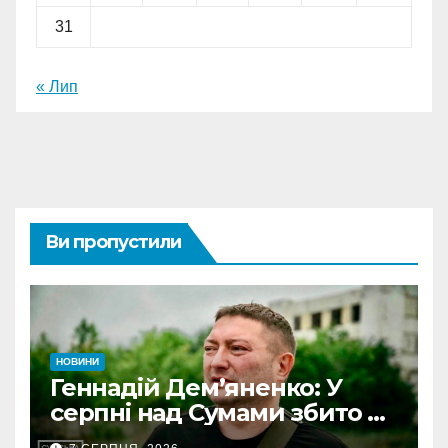
31
« Лип
Ви пропустили
НОВИНИ
Геннадій Дем’яненко: У
серпні над Сумами збито 6
КАБів