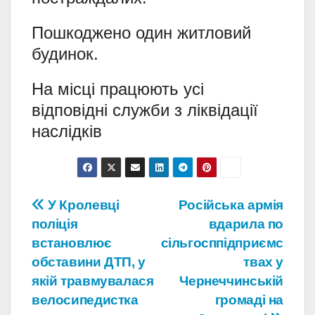
Пошкоджено один житловий
будинок.
На місці працюють усі
відповідні служби з ліквідації
наслідків
Навігація
У Кролевці
Російська армія
поліція
вдарила по
записів
встановлює
сільгосппідприємс
обставини ДТП, у
твах у
якій травмувалася
Чернеччинській
велосипедистка
громаді на