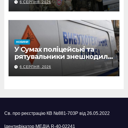
6 СЕРПНЯ, 2026
прокремлівського агітатора
з Охтирки
НОВИНИ
У Сумах поліцейські та
рятувальники знешкодили
500-кілограмову авіабомбу
6 СЕРПНЯ, 2026
росіян
Св. про реєстрацію КВ №881-703Р від 26.05.2022
Ідентифікатор МЕДІА R-40-02241