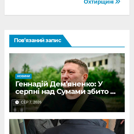
Охтирщині
Пов’язаний запис
НОВИНИ
Геннадій Дем’яненко: У
серпні над Сумами збито 6
КАБів
СЕР 7, 2026