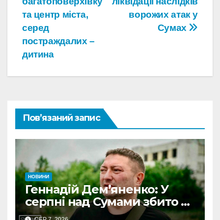
багатоповерхівку
ліквідації наслідків
та центр міста,
ворожих атак у
серед
Сумах
постраждалих –
дитина
Пов’язаний запис
НОВИНИ
Геннадій Дем’яненко: У
серпні над Сумами збито 6
КАБів
СЕР 7, 2026