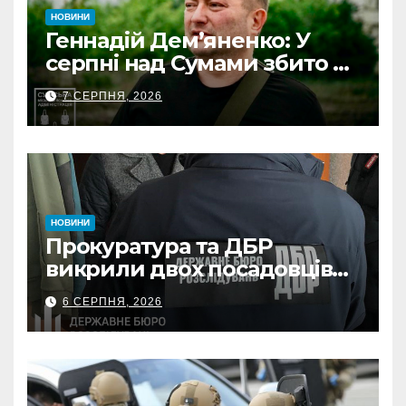
НОВИНИ
Геннадій Дем’яненко: У
серпні над Сумами збито 6
КАБів
7 СЕРПНЯ, 2026
НОВИНИ
Прокуратура та ДБР
викрили двох посадовців
ДПС Сумщини на вимаганні
6 СЕРПНЯ, 2026
неправомірної вигоди у
ФОПа