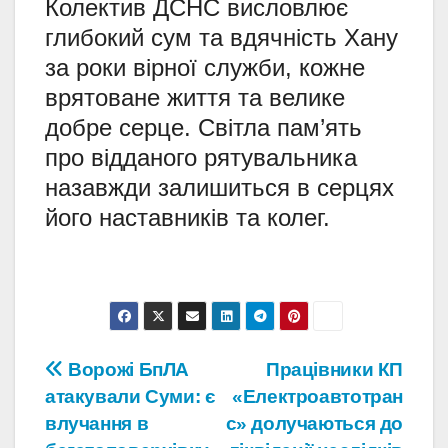
Колектив ДСНС висловлює
глибокий сум та вдячність Хану
за роки вірної служби, кожне
врятоване життя та велике
добре серце. Світла пам’ять
про відданого рятувальника
назавжди залишиться в серцях
його наставників та колег.
Навігація
Ворожі БпЛА
Працівники КП
атакували Суми: є
«Електроавтотран
записів
влучання в
с» долучаються до