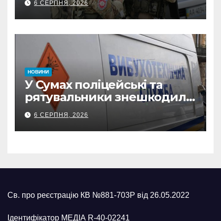
6 СЕРПНЯ, 2026
прокремлівського агітатора
з Охтирки
НОВИНИ
У Сумах поліцейські та
рятувальники знешкодили
500-кілограмову авіабомбу
6 СЕРПНЯ, 2026
росіян
Св. про реєстрацію КВ №881-703Р від 26.05.2022
Ідентифікатор МЕДІА R-40-02241