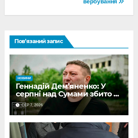
вербування
Пов’язаний запис
НОВИНИ
Геннадій Дем’яненко: У
серпні над Сумами збито 6
КАБів
СЕР 7, 2026