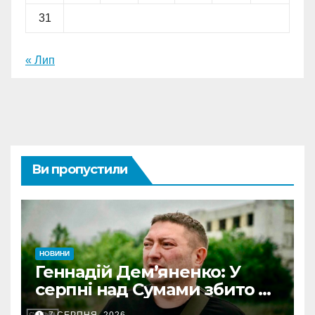
31
« Лип
Ви пропустили
НОВИНИ
Геннадій Дем’яненко: У
серпні над Сумами збито 6
КАБів
7 СЕРПНЯ, 2026