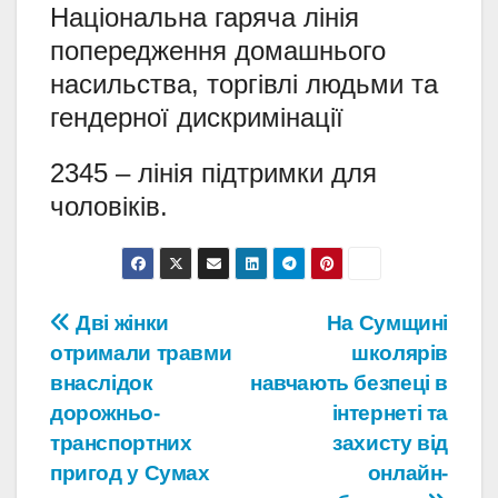
Національна гаряча лінія
попередження домашнього
насильства, торгівлі людьми та
гендерної дискримінації
2345 – лінія підтримки для
чоловіків.
Навігація
Дві жінки
На Сумщині
отримали травми
школярів
записів
внаслідок
навчають безпеці в
дорожньо-
інтернеті та
транспортних
захисту від
пригод у Сумах
онлайн-