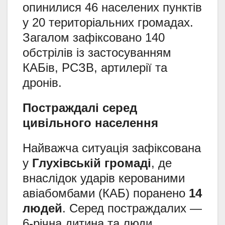
опинилися 46 населених пунктів
у 20 територіальних громадах.
Загалом зафіксовано 140
обстрілів із застосуванням
КАБів, РСЗВ, артилерії та
дронів.
Постраждалі серед
цивільного населення
Найважча ситуація зафіксована
у
Глухівській громаді
, де
внаслідок ударів керованими
авіабомбами (КАБ) поранено
14
людей
. Серед постраждалих —
6-річна дитина та люди