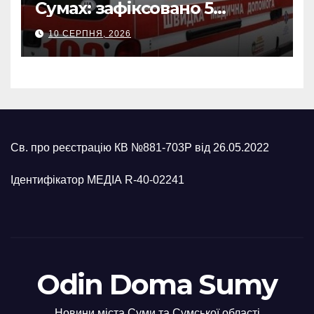
Сумах: зафіксовано 5
влучань, щонайменше
10 СЕРПНЯ, 2026
п’ятеро поранених
Св. про реєстрацію КВ №881-703Р від 26.05.2022
Ідентифікатор МЕДІА R-40-02241
Odin Doma Sumy
Новини міста Суми та Сумської області