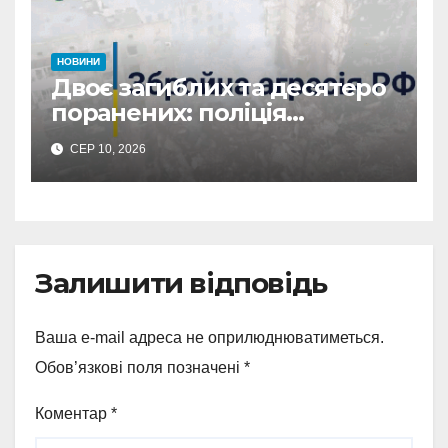
НОВИНИ
Двоє загиблих та десятеро
поранених: поліція
Сумщини документує
СЕР 10, 2026
наслідки масованих
ворожих обстрілів
Залишити відповідь
Ваша e-mail адреса не оприлюднюватиметься.
Обов’язкові поля позначені
*
Коментар
*