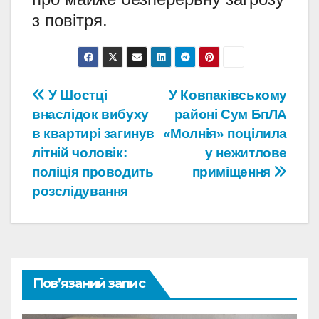
з повітря.
Навігація
У Шостці
У Ковпаківському
внаслідок вибуху
районі Сум БпЛА
записів
в квартирі загинув
«Молнія» поцілила
літній чоловік:
у нежитлове
поліція проводить
приміщення
розслідування
Пов’язаний запис