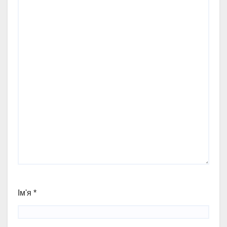
Ім'я
*