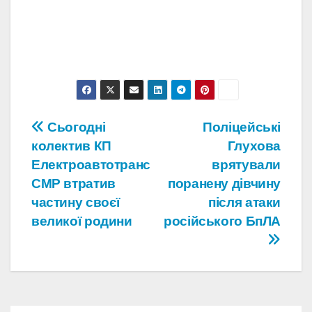
Навігація
Сьогодні
Поліцейські
колектив КП
Глухова
записів
Електроавтотранс
врятували
СМР втратив
поранену дівчину
частину своєї
після атаки
великої родини
російського БпЛА