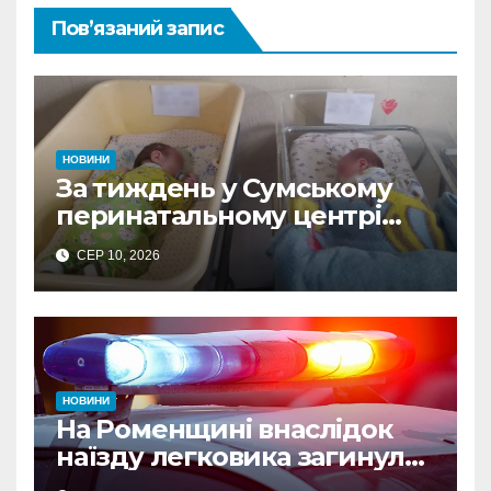
Пов’язаний запис
НОВИНИ
За тиждень у Сумському
перинатальному центрі
Пресвятої Діви Марії
СЕР 10, 2026
народилося 15 дітей
НОВИНИ
На Роменщині внаслідок
наїзду легковика загинула
літня жінка: водія