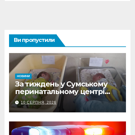
Ви пропустили
НОВИНИ
За тиждень у Сумському
перинатальному центрі
Пресвятої Діви Марії
10 СЕРПНЯ, 2026
народилося 15 дітей