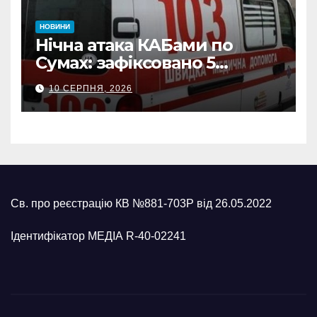
НОВИНИ
Нічна атака КАБами по
Сумах: зафіксовано 5
влучань, щонайменше
10 СЕРПНЯ, 2026
п’ятеро поранених
Св. про реєстрацію КВ №881-703Р від 26.05.2022
Ідентифікатор МЕДІА R-40-02241