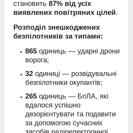
становить
87% від усіх
виявлених повітряних цілей
.
Розподіл знешкоджених
безпілотників за типами:
865
одиниць — ударні дрони
ворога;
32
одиниці — розвідувальні
безпілотники окупантів;
265
одиниць — БпЛА, які
вдалося успішно
дезорієнтувати та подавити
за допомогою сучасних
засобів радіоелектронної