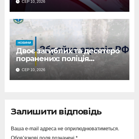
СЕР 10, 2026
затримано
НОВИНИ
Двоє загиблих та десятеро
поранених: поліція
Сумщини документує
СЕР 10, 2026
наслідки масованих
ворожих обстрілів
Залишити відповідь
Ваша e-mail адреса не оприлюднюватиметься.
Обов’язкові поля позначені
*