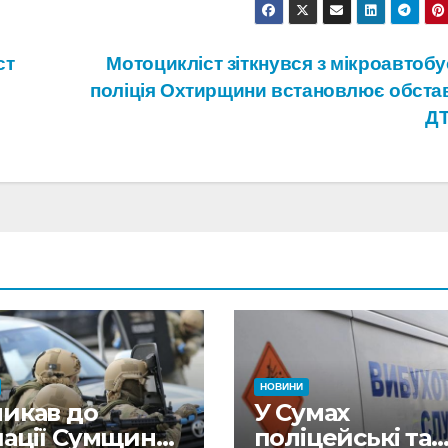
ст
Мотоцикліст зіткнувся з мікроавтоб
поліція Охтирщини встановлює обста
Д
НОВИНИ
ликав до
У Сумах
пації Сумщини
поліцейські та