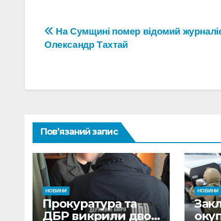
Навігація
На Сумщині помер відомий журналі
Олександр Тахтай
записів
Пов’язаний запис
НОВИНИ
НОВИНИ
Прокуратура та
Зак
ДБР викрили двох
оку