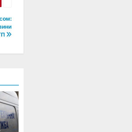
усом:
вини
ТП