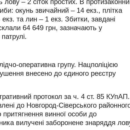
лову – 2 сіток простих. В протизаконни
иби: окунь звичайний – 14 екз., плітка
 екз. та лин – 1 екз. Збитки, завдані
склали 64 649 грн, зазначають у
патрулі.
лідчо-оперативна групу. Нацполіцією
рушення внесено до єдиного реєстру
ративний протокол за ч. 4 ст. 85 КУпАП.
лені до Новгород-Сіверського районног
 притягнення винної особи до
ника вилучені заборонене знаряддя лов