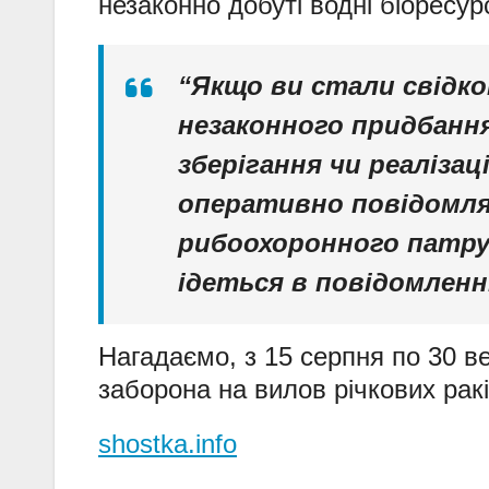
незаконно добуті водні біоресур
“Якщо ви стали свідк
незаконного придбання
зберігання чи реалізац
оперативно повідомлят
рибоохоронного патруля
ідеться в повідомленн
Нагадаємо, з 15 серпня по 30 в
заборона на вилов річкових ракі
shostka.info