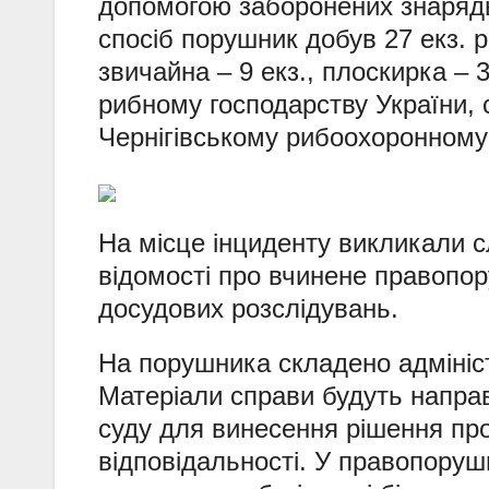
допомогою заборонених знарядь 
спосіб порушник добув 27 екз. р
звичайна – 9 екз., плоскирка – 3
рибному господарству України, 
Чернігівському рибоохоронному 
На місце інциденту викликали с
відомості про вчинене правопо
досудових розслідувань.
На порушника складено адмініст
Матеріали справи будуть направ
суду для винесення рішення про
відповідальності. У правопоруш