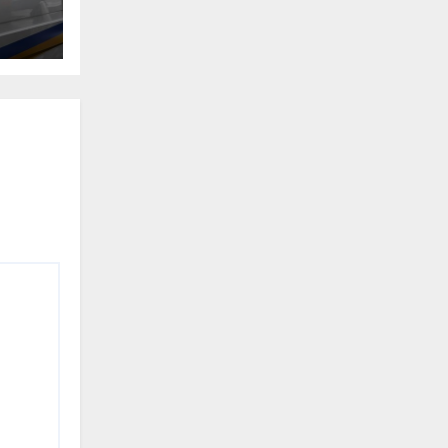
0-
ян