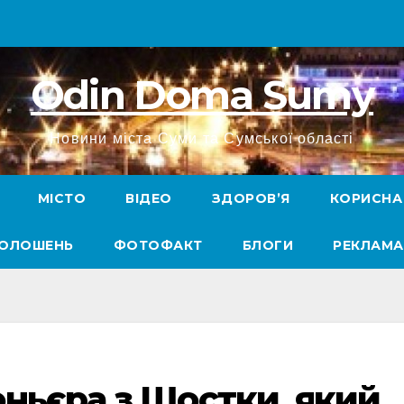
Odin Doma Sumy
Новини міста Суми та Сумської області
МІСТО
ВІДЕО
ЗДОРОВ’Я
КОРИСНА
ГОЛОШЕНЬ
ФОТОФАКТ
БЛОГИ
РЕКЛАМА
ньєра з Шостки, який