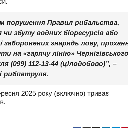
си.
ом порушення Правил рибальства,
 чи збуту водних біоресурсів або
ії заборонених знарядь лову, прохан
и на «гарячу лінію» Чернігівськог
 (099) 112-13-44 (цілодобово)”, –
і рибпатруля.
ересня 2025 року (включно) триває
в.