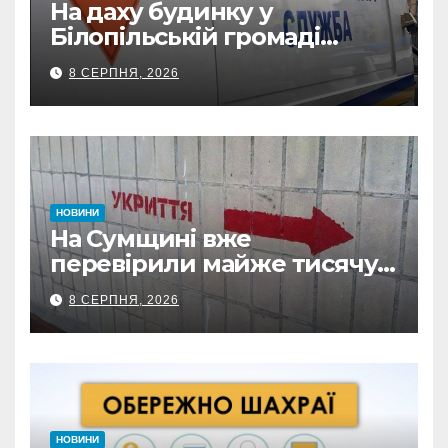
На даху будинку у
Білопільській громаді
знайшли 120-мм міну
8 СЕРПНЯ, 2026
НОВИНИ
На Сумщині вже
перевірили майже тисячу
укриттів: де виявили
8 СЕРПНЯ, 2026
замкнені двері
НОВИНИ