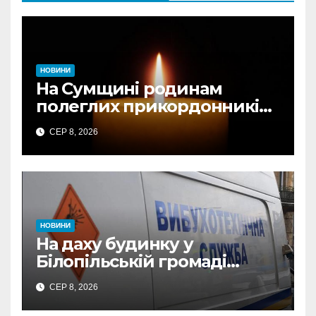
НОВИНИ
На Сумщині родинам
полеглих прикордонників
передали державні
СЕР 8, 2026
нагороди та відомчі
відзнаки
НОВИНИ
На даху будинку у
Білопільській громаді
знайшли 120-мм міну
СЕР 8, 2026