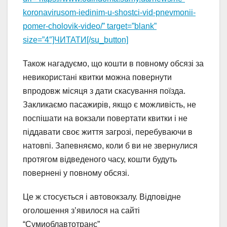
koronavirusom-iedinim-u-shostci-vid-pnevmonii-
pomer-cholovik-video/” target=”blank”
size=”4″]ЧИТАТИ[/su_button]
Також нагадуємо, що кошти в повному обсязі за
невикористані квитки можна повернути
впродовж місяця з дати скасування поїзда.
Закликаємо пасажирів, якщо є можливість, не
поспішати на вокзали повертати квитки і не
піддавати своє життя загрозі, перебуваючи в
натовпі. Запевняємо, коли б ви не звернулися
протягом відведеного часу, кошти будуть
повернені у повному обсязі.
Це ж стосується і автовокзалу. Відповідне
оголошення з’явилося на сайті
“Сумиоблавтотранс”