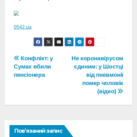
0542.ua
Навігація
Конфлікт: у
Не коронавірусом
Сумах вбили
єдиним: у Шостці
записів
пенсіонера
від пневмонії
помер чоловік
(відео)
Пов’язаний запис