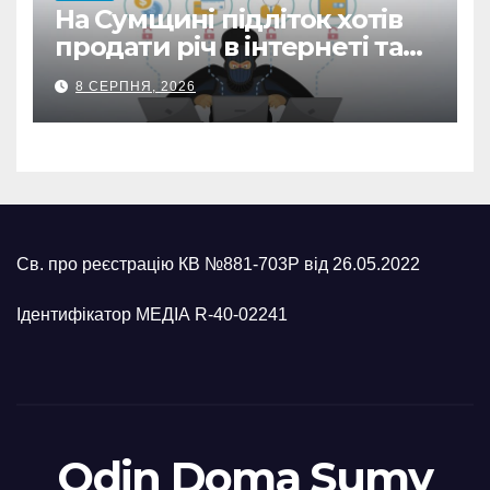
На Сумщині підліток хотів
продати річ в інтернеті та
втратив 39,2 тис. грн з
8 СЕРПНЯ, 2026
карток матері
Св. про реєстрацію КВ №881-703Р від 26.05.2022
Ідентифікатор МЕДІА R-40-02241
Odin Doma Sumy