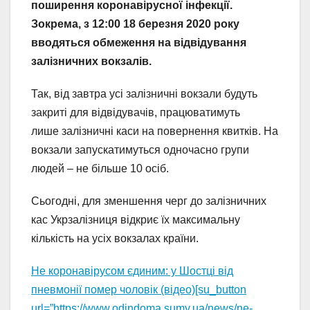
поширення коронавірусної інфекції.
Зокрема, з 12:00 18 березня 2020 року
вводяться обмеження на відвідування
залізничних вокзалів.
Так, від завтра усі залізничні вокзали будуть
закриті для відвідувачів, працюватимуть
лише залізничні каси на повернення квитків. На
вокзали запускатимуться одночасно групи
людей – не більше 10 осіб.
Сьогодні, для зменшення черг до залізничних
кас Укрзалізниця відкриє їх максимальну
кількість на усіх вокзалах країни.
Не коронавірусом єдиним: у Шостці від
пневмонії помер чоловік (відео)[su_button
url=”https://www.odindoma.sumy.ua/news/ne-