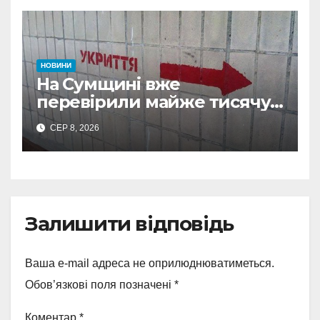
НОВИНИ
На Сумщині вже
перевірили майже тисячу
укриттів: де виявили
СЕР 8, 2026
замкнені двері
Залишити відповідь
Ваша e-mail адреса не оприлюднюватиметься.
Обов’язкові поля позначені
*
Коментар
*