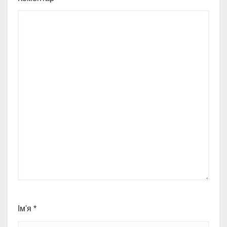
Ім'я
*