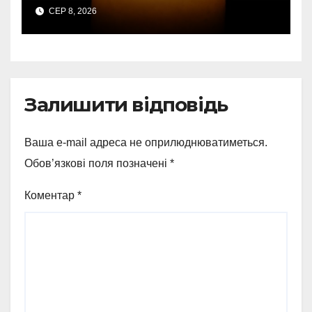
передали державні
СЕР 8, 2026
нагороди та відомчі
відзнаки
Залишити відповідь
Ваша e-mail адреса не оприлюднюватиметься.
Обов’язкові поля позначені
*
Коментар
*