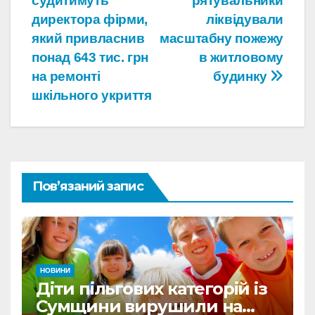
судитимуть
рятувальники
записів
директора фірми,
ліквідували
який привласнив
масштабну пожежу
понад 643 тис. грн
в житловому
на ремонті
будинку
шкільного укриття
Пов’язаний запис
НОВИНИ
Діти пільгових категорій із
Сумщини вирушили на