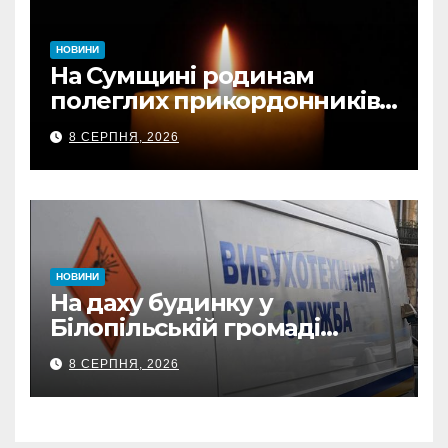
НОВИНИ
На Сумщині родинам
полеглих прикордонників
передали державні
8 СЕРПНЯ, 2026
нагороди та відомчі
відзнаки
НОВИНИ
На даху будинку у
Білопільській громаді
знайшли 120-мм міну
8 СЕРПНЯ, 2026