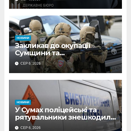
неправомірної вигоди у
ФОПа
НОВИНИ
Закликав до окупації
Сумщини та
виправдовував обстріли:
СЕР 6, 2026
СБУ викрила
прокремлівського агітатора
з Охтирки
НОВИНИ
У Сумах поліцейські та
рятувальники знешкодили
500-кілограмову авіабомбу
СЕР 6, 2026