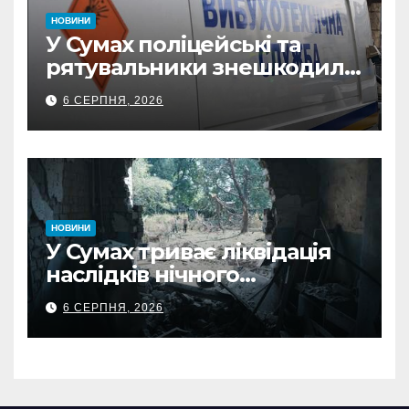
НОВИНИ
У Сумах поліцейські та
рятувальники знешкодили
500-кілограмову авіабомбу
6 СЕРПНЯ, 2026
росіян
НОВИНИ
У Сумах триває ліквідація
наслідків нічного
масованого удару КАБами
6 СЕРПНЯ, 2026