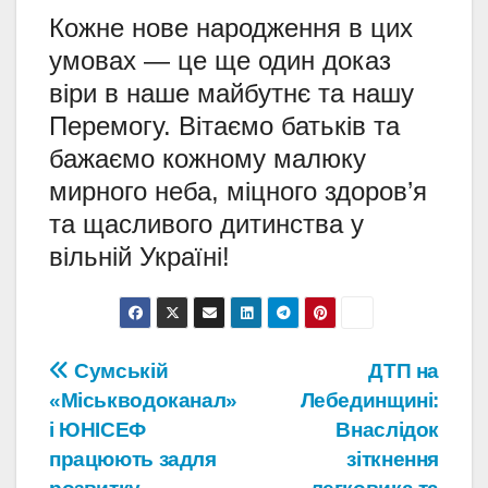
Кожне нове народження в цих
умовах — це ще один доказ
віри в наше майбутнє та нашу
Перемогу. Вітаємо батьків та
бажаємо кожному малюку
мирного неба, міцного здоров’я
та щасливого дитинства у
вільній Україні!
Навігація
Сумській
ДТП на
«Міськводоканал»
Лебединщині:
записів
і ЮНІСЕФ
Внаслідок
працюють задля
зіткнення