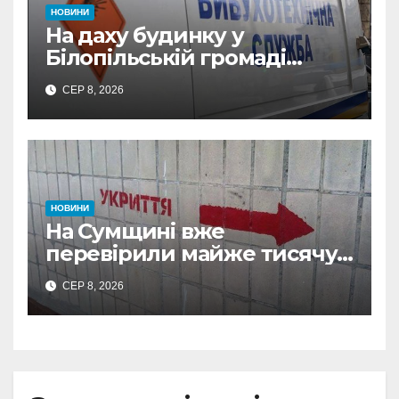
НОВИНИ
На даху будинку у
Білопільській громаді
знайшли 120-мм міну
СЕР 8, 2026
НОВИНИ
На Сумщині вже
перевірили майже тисячу
укриттів: де виявили
СЕР 8, 2026
замкнені двері