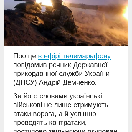
Про це
в ефірі телемарафону
повідомив речник Державної
прикордонної служби України
(ДПСУ) Андрій Демченко.
За його словами українські
військові не лише стримують
атаки ворога, а й успішно
проводять контратаки,
поступово звільняючи окуповані