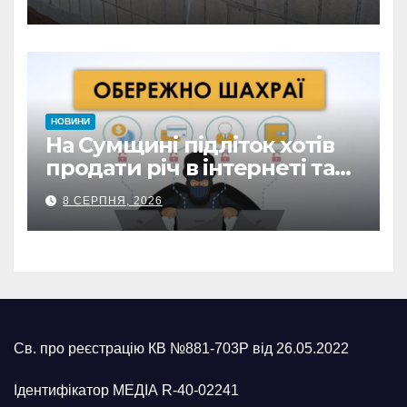
замкнені двері
НОВИНИ
На Сумщині підліток хотів
продати річ в інтернеті та
втратив 39,2 тис. грн з
8 СЕРПНЯ, 2026
карток матері
Св. про реєстрацію КВ №881-703Р від 26.05.2022
Ідентифікатор МЕДІА R-40-02241