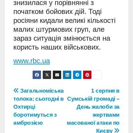
знизилася у порівнянні з
початком бойових дій. Тоді
росіяни кидали великі кількості
малих штурмових груп, але
зараз ситуація змінюється на
користь наших військових.
www.rbc.ua
Навігація
Загальноміська
1 серпня в
толока: сьогодні в
Сумській громаді –
записів
Охтирці
День жалоби за
боротимуться з
жертвами
амброзією
масованої атаки по
Києву