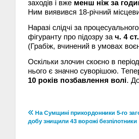
заходів і вже
менш ніж за годи
Ним виявився 18-річний місцев
Наразі слідчі за процесуальног
фігуранту про підозру за
ч. 4 с
(Грабіж, вчинений в умовах воєн
Оскільки злочин скоєно в період 
нього є значно суворішою. Теп
10 років позбавлення волі
. Д
Навігація
На Сумщині прикордонники 5-го заг
добу знищили 43 ворожі безпілотники
записів