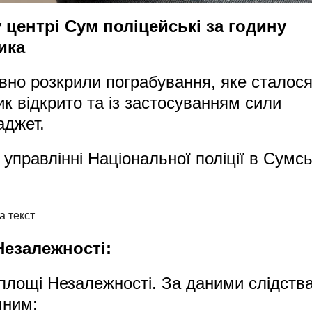
у центрі Сум поліцейські за годину
ика
вно розкрили пограбування, яке сталося
к відкрито та із застосуванням сили
аджет.
управлінні Національної поліції в Сумсь
Незалежності:
 площі Незалежності. За даними слідства
чним: