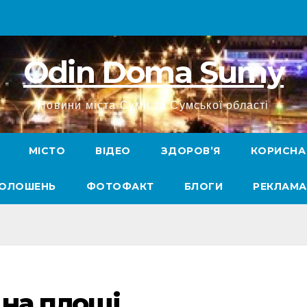
Odin Doma Sumy
Новини міста Суми та Сумської області
МІСТО
ВІДЕО
ЗДОРОВ’Я
КОРИСНА
ГОЛОШЕНЬ
ФОТОФАКТ
БЛОГИ
РЕКЛАМА
 на площі