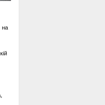
 на
кій
,