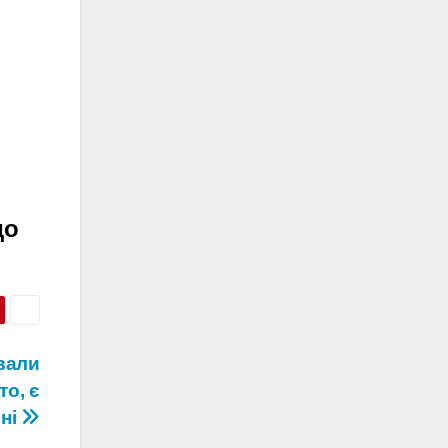
.
до
вали
то, є
ні