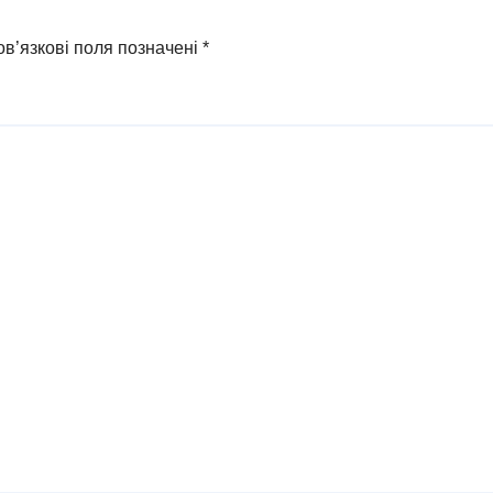
и
в’язкові поля позначені
*