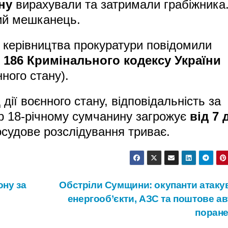
ну
вирахували та затримали грабіжника
ий мешканець.
о керівництва прокуратури повідомили
т. 186 Кримінального кодексу України
ного стану).
дії воєнного стану, відповідальність за
ер 18-річному сумчанину загрожує
від 7 
осудове розслідування триває.
ону за
Обстріли Сумщини: окупанти атаку
енергооб’єкти, АЗС та поштове ав
поране