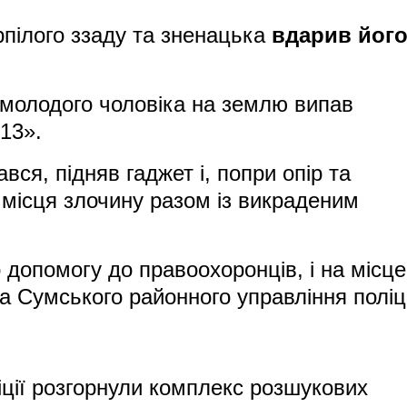
рпілого ззаду та зненацька
вдарив йог
і молодого чоловіка на землю випав
13».
ся, підняв гаджет і, попри опір та
з місця злочину разом із викраденим
 допомогу до правоохоронців, і на місце
а Сумського районного управління поліці
ції розгорнули комплекс розшукових